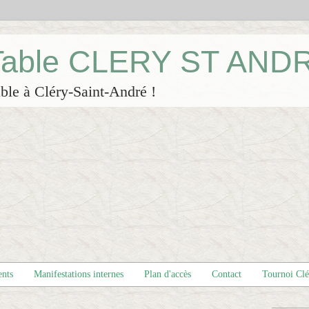
 Table CLERY ST AND
ble à Cléry-Saint-André !
ents
Manifestations internes
Plan d'accès
Contact
Tournoi Cl