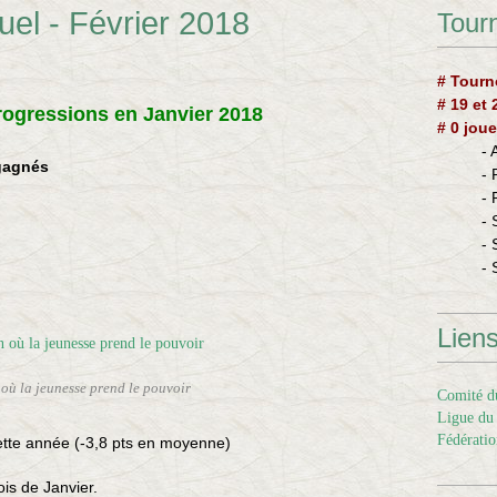
uel - Février 2018
Tourn
# Tourn
# 19 et
rogressions en Janvier 2018
# 0 joue
-
 gagnés
-
-
- 
- 
- 
Lien
 où la jeunesse prend le pouvoir
Comité du
Ligue du 
Fédératio
ette année (-3,8 pts en moyenne)
ois de Janvier.