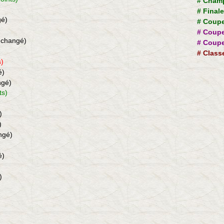
#
Champ
#
Final
gé)
#
Coupe
#
Coupe
nchangé)
#
Coupe
#
Class
s)
é)
ngé)
ts)
)
)
ngé)
é)
)