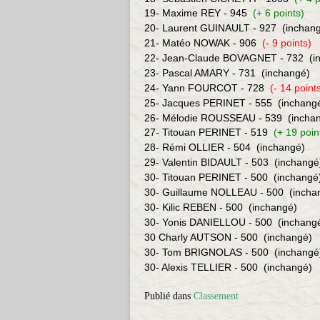
19- Maxime REY - 945
(+ 6 points)
20- Laurent GUINAULT - 927
(inchan
21- Matéo NOWAK - 906
(- 9 points)
22- Jean-Claude BOVAGNET - 732
(i
23- Pascal AMARY - 731
(inchangé)
24- Yann FOURCOT - 728
(- 14 point
25- Jacques PERINET - 555
(inchang
26- Mélodie ROUSSEAU - 539
(incha
27- Titouan PERINET - 519
(+ 19 poin
28- Rémi OLLIER - 504
(inchangé)
29
- Valentin BIDAULT - 503
(inchangé
30- Titouan PERINET - 500
(inchangé
30- Guillaume NOLLEAU - 500
(incha
30- Kilic REBEN - 500
(inchangé)
30- Yonis DANIELLOU - 500
(inchang
30 Charly AUTSON - 500
(inchangé)
30- Tom BRIGNOLAS - 500
(inchangé
30- Alexis TELLIER - 500
(inchangé)
Publié dans
Classement