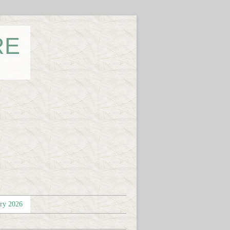
RE
éry 2026