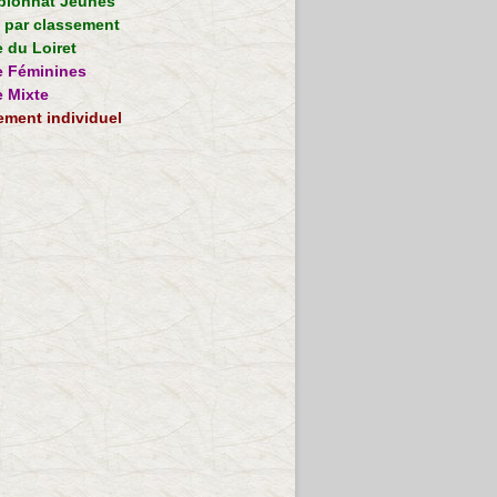
ionnat Jeunes
e par classement
 du Loiret
 Féminines
 Mixte
ement individuel