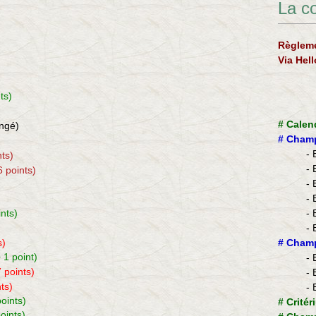
La c
Règleme
Via Hel
ts)
#
Calen
ngé)
#
Champ
- 
nts)
- 
6 points)
- 
- 
ints)
- 
- 
s)
​#
Champ
 1 point)
- 
7 points)
- 
nts)
- 
points)
#
Critér
oints)