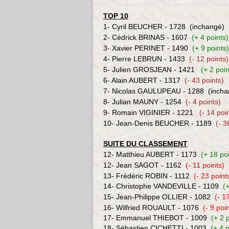
TOP 10
1
- Cyril BEUCHER - 1728
(inchangé)
2- Cédrick BRINAS - 1607
(+ 4 points)
3- Xavier PERINET - 1490
(+ 9 points)
4- Pierre LEBRUN - 1433
(- 12 points)
5- Julien GROSJEAN - 1421
(+ 2 poin
6- Alain AUBERT -
1317
(- 43 points)
7
- Nicolas GAULUPEAU - 1288
(incha
8- Julian MAUNY - 1254
(- 4 points)
9- Romain VIGINIER - 1221
(- 14 poi
10- Jean-Denis BEUCHER - 1189
(- 3
SUITE DU CLASSEMENT
12- Matthieu AUBERT - 1173
(+ 18 po
12- Jean SAGOT - 1162
(- 11 points)
13- Frédéric ROBIN - 1112
(- 23 point
14- Christophe VANDEVILLE - 1109
(+
15- Jean-Philippe OLLIER - 1082
(- 1
16- Wilfried ROUAULT - 1076
(- 9 poi
17-
Emmanuel THIEBOT - 1009
(+ 2 
18-
Sébastien CICHETTI - 1003
(+ 4 p