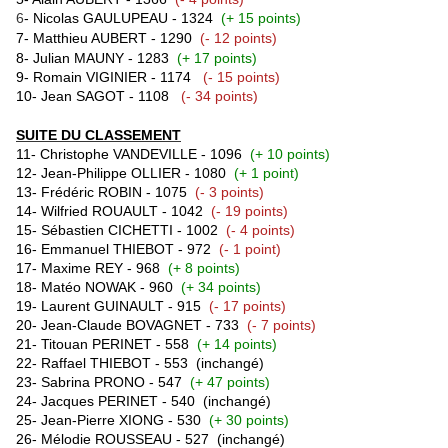
6
- Nicolas GAULUPEAU - 1324
(+ 15 points)
7-
Matthieu AUBERT
- 1290
(- 12 points)
8- Julian MAUNY - 1283
(+ 17 points)
9- Romain VIGINIER - 1174
(- 15 points)
10- Jean SAGOT - 1108
(- 34 points)
SUITE DU CLASSEMENT
11- Christophe VANDEVILLE - 1096
(+ 10 points)
12- Jean-Philippe OLLIER - 1080
(+ 1 point)
13- Frédéric ROBIN - 1075
(- 3 points)
14- Wilfried ROUAULT - 1042
(- 19 points)
15-
Sébastien CICHETTI - 1002
(- 4 points)
16-
Emmanuel THIEBOT - 972
(- 1 point)
17- Maxime REY - 968
(+ 8 points)
18- Matéo NOWAK - 960
(+ 34 points)
19- Laurent GUINAULT - 915
(- 17 points)
20- Jean-Claude BOVAGNET - 733
(- 7 points)
21- Titouan PERINET - 558
(+ 14 points)
22- Raffael THIEBOT - 553
(inchangé)
23- Sabrina PRONO - 547
(+ 47 points)
24- Jacques PERINET - 540
(inchangé)
25- Jean-Pierre XIONG - 530
(+ 30 points)
26- Mélodie ROUSSEAU - 527
(inchangé)