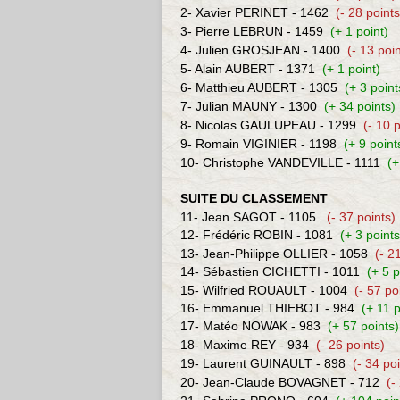
2- Xavier PERINET - 1462
(- 28 points
3- Pierre LEBRUN - 1459
(+ 1 point)
4- Julien GROSJEAN - 1400
(- 13 poi
5- Alain AUBERT -
1371
(+ 1 point)
6
-
Matthieu AUBERT
- 1305
(+ 3 point
7- Julian MAUNY - 1300
(+ 34 points)
8- Nicolas GAULUPEAU - 1299
(- 10 
9- Romain VIGINIER - 1198
(+ 9 point
10- Christophe VANDEVILLE - 1111
(+
SUITE DU CLASSEMENT
11-
Jean SAGOT - 1105
(- 37 points)
12- Frédéric ROBIN - 1081
(+ 3 points
13- Jean-Philippe OLLIER - 1058
(- 2
14-
Sébastien CICHETTI - 1011
(+ 5 p
15- Wilfried ROUAULT - 1004
(- 57 po
16-
Emmanuel THIEBOT - 984
(+ 11 p
17- Matéo NOWAK - 983
(+ 57 points)
18- Maxime REY - 934
(- 26 points)
19- Laurent GUINAULT - 898
(- 34 po
20- Jean-Claude BOVAGNET - 712
(-