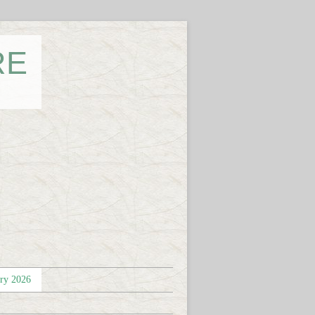
RE
éry 2026