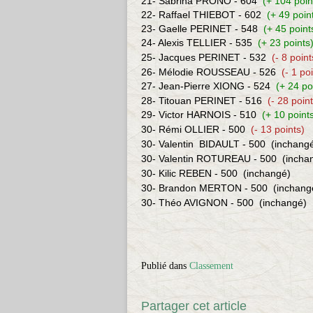
21- Sabrina PRONO - 604
(+ 104 poin
22- Raffael THIEBOT - 602
(+ 49 poin
23- Gaelle PERINET - 548
(+ 45 point
24- Alexis TELLIER - 535
(+ 23 points
25- Jacques PERINET - 532
(- 8 point
26- Mélodie ROUSSEAU - 526
(- 1 po
27- Jean-Pierre XIONG - 524
(+ 24 po
28- Titouan PERINET - 516
(- 28 poin
29- Victor HARNOIS - 510
(+ 10 point
30- Rémi OLLIER - 500
(- 13 points)
30
- Valentin
BIDAULT - 500
(inchang
30
- Valentin ROTUREAU - 500
(incha
30- Kilic REBEN - 500
(inchangé)
30- Brandon MERTON - 500
(inchang
30- Théo AVIGNON - 500
(inchangé)
Publié dans
Classement
Partager cet article