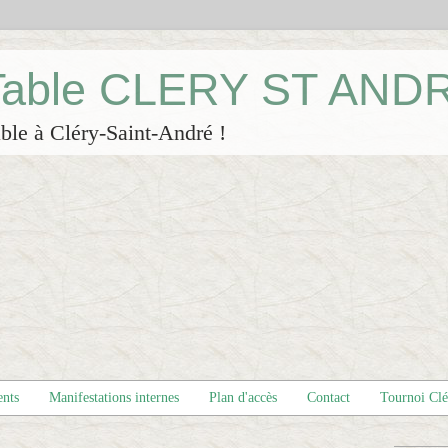
 Table CLERY ST AND
ble à Cléry-Saint-André !
ents
Manifestations internes
Plan d'accès
Contact
Tournoi Cl