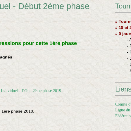
duel - Début 2ème phase
Tourn
# Tourn
# 19 et
# 0 joue
-
ressions pour cette 1ère phase
-
-
gagnés
- 
- 
- 
Lien
Comité du
Ligue du 
te 1ère phase 2018.
Fédératio