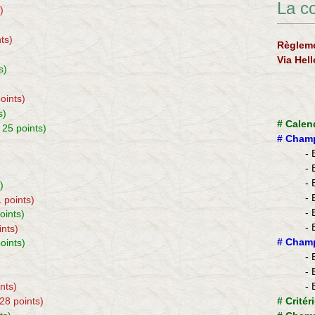
La c
)
nts)
Règleme
Via Hel
s)
points)
s)
#
Calen
 25 points)
#
Champ
- 
- 
- 
)
- 
1 points)
- 
oints)
- 
ints)
​#
Champ
oints)
- 
- 
ints)
- 
 28 points)
#
Critér