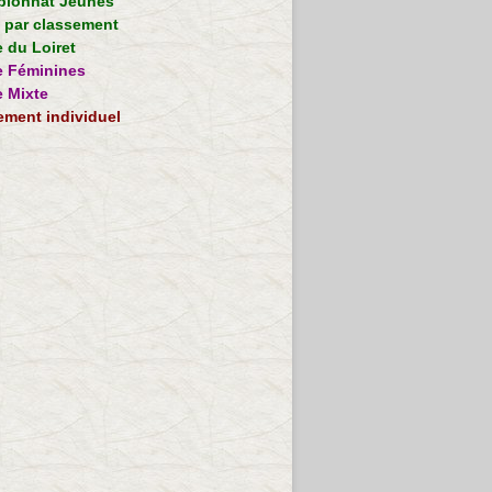
ionnat Jeunes
e par classement
 du Loiret
 Féminines
 Mixte
ement individuel