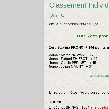
Classement Indivi
2019
Publié le
27 décembre 2018
par Jipé
TOP 5 des prog
1er : Sabrina PRONO + 104 points 
2ème : Matéo NOWAK + 57
3ème : Raffael THIEBOT
+ 49
4ème : Gaelle PERINET
+ 45
5ème :
Julian MAUNY + 34
Entre parenthèses, l'évolution sur cet
TOP 10
1- Cédrick BRINAS - 1554
(- 9 points)