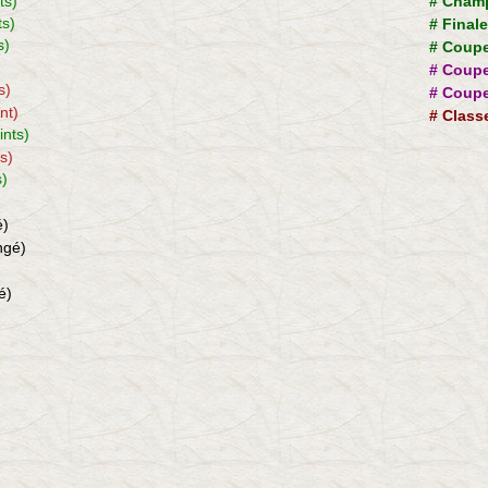
ts)
#
Champ
ts)
#
Final
s)
#
Coupe
)
#
Coupe
s)
#
Coupe
int)
#
Class
ints)
ts)
s)
é)
ngé)
é)