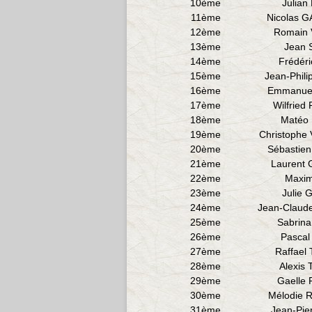
10ème
Julia
11ème
Nicolas 
12ème
Romain 
13ème
Jean
14ème
Frédér
15ème
Jean-Phil
16ème
Emmanue
17ème
Wilfrie
18ème
Matéo
19ème
Christophe
20ème
Sébastie
21ème
Laurent
22ème
Maxi
23ème
Julie
24ème
Jean-Clau
25ème
Sabrin
26ème
Pasca
27ème
Raffael
28ème
Alexis
29ème
Gaelle
30ème
Mélodie
31ème
Jean-Pie