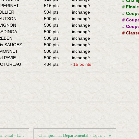
#
Champ
 PERINET
516 pts
inchangé
#
Final
OLLIER
504 pts
inchangé
#
Coupe
 AUTSON
500 pts
inchangé
#
Coupe
AVIGNON
500 pts
inchangé
#
Coupe
 BADINGA
500 pts
inchangé
#
Class
 REBEN
500 pts
inchangé
uis SAUGEZ
500 pts
inchangé
IMONNET
500 pts
inchangé
d PAVIE
500 pts
inchangé
 ROTUREAU
484 pts
- 16 points
Résultats championnat Séniors Départemental - Equipe 6 - Journée 6
Championnat Départemental - Equipe 6 - Journée 7