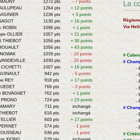
n MAUNY
1272 pts
- 7 points
La c
GAULUPEAU
1264 pts
+ 12 points
VIGINIER
1236 pts
+ 3 points
Règleme
 SAGOT
1130 pts
+ 16 points
Via Hel
ic ROBIN
1096 pts
+ 1 point
ippe OLLIER
1057 pts
+ 21 points
l THIEBOT
1056 pts
+ 30 points
d ROUAULT
1056 pts
+ 43 points
 NOWAK
1039 pts
- 10 points
#
Calen
 VANDEVILLE
1030 pts
- 25 points
#
Champ
n CICHETTI
1007 pts
+ 16 points
- 
 GUINAULT
942 pts
- 5 points
- 
me REY
918 pts
+ 17 points
- 
 GUEDET
766 pts
- 3 points
- 
de BOVAGNET
762 pts
+ 1 point
- 
a PRONO
724 pts
+ 23 points
- 
l AMARY
711 pts
inchangé
​#
Champ
 THIEBOT
616 pts
inchangé
- 
 TELLIER
603 pts
+ 17 points
- 
 PERINET
574 pts
- 1 point
- 
 ROUSSEAU
536 pts
- 1 point
#
Critér
rre XIONG
529 pts
inchangé