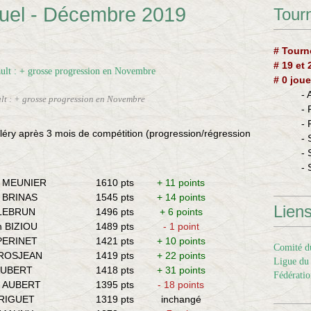
duel - Décembre 2019
Tourn
# Tourn
# 19 et
# 0 joue
-
lt : + grosse progression en Novembre
-
-
léry après 3 mois de compétition (progression/régression
- 
- 
- 
e MEUNIER
1610 pts
+ 11 points
k BRINAS
1545 pts
+ 14 points
Lien
 LEBRUN
1496 pts
+ 6 points
n BIZIOU
1489 pts
- 1 point
 PERINET
1421 pts
+ 10 points
Comité du
GROSJEAN
1419 pts
+ 22 points
Ligue du 
 AUBERT
1418 pts
+ 31 points
Fédératio
u AUBERT
1395 pts
- 18 points
 RIGUET
1319 pts
inchangé