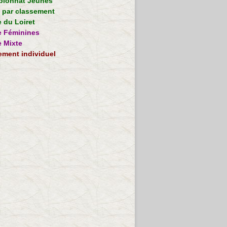
ionnat Jeunes
e par classement
 du Loiret
 Féminines
 Mixte
ement individuel