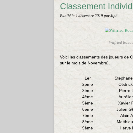
Classement Indivi
Publié le
4 décembre 2019
par Jipé
Wilfried Rouau
Voici les classements des joueurs de C
sur le mois de Novembre).
1er
Stéphan
2ème
Cédric
3ème
Pierre
4ème
Aurélie
5ème
Xavier
6ème
Julien 
7ème
Alain
8ème
Matthie
9ème
Hervé