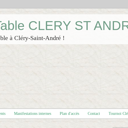
 Table CLERY ST AND
ble à Cléry-Saint-André !
ents
Manifestations internes
Plan d'accès
Contact
Tournoi Cl