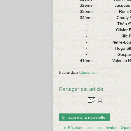
32ème
Jacques
33ème
Rémi 
34ème
Charly
-
Théo 
-
Olivier
-
Kilic
-
Pierre-Lo
-
Hugo S
-
Gaspar
41ème
Valentin
Publié dans
Classement
Partager cet article
S'inscrire à la newsletter