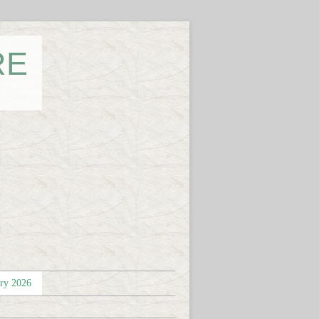
RE
éry 2026