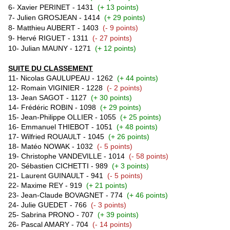
6- Xavier PERINET - 1431
(+ 13 points)
7
- Julien GROSJEAN - 1414
(+ 29 points)
8
-
Matthieu AUBERT
- 1403
(- 9 points)
9- Hervé RIGUET - 1311
(- 27 points)
10-
Julian MAUNY - 1271
(+ 12 points)
SUITE DU CLASSEMENT
11- Nicolas GAULUPEAU - 1262
(+ 44 points)
12- Romain VIGINIER - 1228
(- 2 points)
13-
Jean SAGOT - 1127
(+ 30 points)
14- Frédéric ROBIN - 1098
(+ 29 points)
15- Jean-Philippe OLLIER - 1055
(+ 25 points)
16-
Emmanuel THIEBOT - 1051
(+ 48 points)
17- Wilfried ROUAULT - 1045
(+ 26 points)
18- Matéo NOWAK - 1032
(- 5 points)
19-
Christophe VANDEVILLE - 1014
(- 58 points)
20-
Sébastien CICHETTI - 989
(+ 3 points)
21- Laurent GUINAULT - 941
(- 5 points)
22
- Maxime REY - 919
(+ 21 points)
23- Jean-Claude BOVAGNET - 774
(+ 46 points)
24- Julie GUEDET - 766
(- 3 points)
25- Sabrina PRONO - 707
(+ 39 points)
26- Pascal AMARY - 704
(- 14 points)