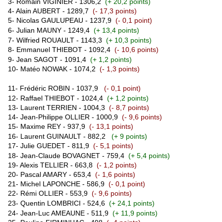
3- Romain VIGINIER - 1306,2
(+ 20,2 points)
4- Alain AUBERT - 1289,7
(- 17,3 points)
5-
Nicolas GAULUPEAU - 1237,9
(- 0,1 point)
6-
Julian MAUNY - 1249,4
(+ 13,4 points)
7-
Wilfried ROUAULT - 1143,3
(+ 10,3 points)
8-
Emmanuel THIEBOT - 1092,4
(- 10,6 points)
9-
Jea
n SAGOT - 1091,4
(+ 1,2 points)
10- Matéo NOWAK - 1074,2
(- 1,3 points)
11-
Frédéric ROBIN - 1037,9
(- 0,1 point)
12- Raffael THIEBOT - 1024,4
(+ 1,2 points)
13- Laurent TERRIEN - 1004,3
(- 8,7 points)
14-
Jean-Philippe OLLIER - 1000,9
(- 9,6 points)
15- Maxime REY - 937,9
(- 13,1 points)
16- Laurent GUINAULT - 882,2
(+ 9 points)
17- Julie GUEDET - 811,9
(- 5,1 points)
18- Jean-Claude BOVAGNET - 759,4
(+ 5,4 points)
19- Alexis TELLIER - 663,8
(- 1,2 points)
20- Pascal AMARY - 653,4
(- 1,6 points)
21- Michel LAPONCHE - 586,9
(- 0,1 point)
22-
Rémi O
LLIER - 553,9
(- 9,6 points)
23-
Quentin LOMBRICI
- 524,6
(+ 24,1 points)
24-
Jean-Luc AMEAUNE
- 511,9
(+ 11,9 points)