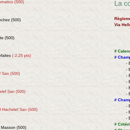
matico (500)
La c
Règleme
chez (500)
Via Hel
te (500)
#
Calen
éfaites
(-2,25 pts)
#
Champ
- 
- 
f San (500)
- 
- 
- 
lef San (500)
- 
​#
Champ
- 
l Hachelef San (500)
- 
- 
#
Critér
e Masson (500)