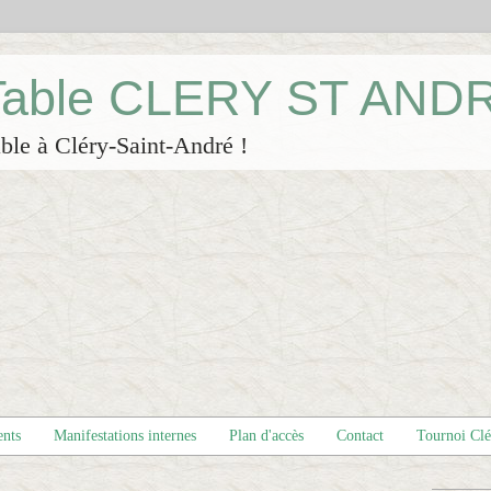
 Table CLERY ST AND
ble à Cléry-Saint-André !
ents
Manifestations internes
Plan d'accès
Contact
Tournoi Cl