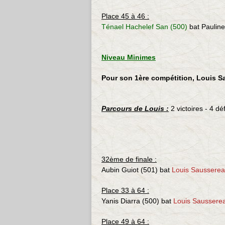
Place 45 à 46 :
Ténael Hachelef San (500)
bat
Paulin
Niveau Minimes
Pour son 1ère compétition, Louis Sa
Parcours de Louis :
2 victoires - 4 dé
32ème de finale :
Aubin Guiot (501)
bat
Louis Sausserea
Place 33 à 64 :
Yanis Diarra (500) bat
Louis Saussere
Place 49 à 64 :