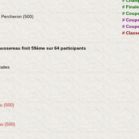
#
Champ
#
Final
#
Coupe
e Percheron (500)
#
Coupe
#
Coupe
#
Class
ussereau finit 59ème sur 64 participants
faites
u (500)
au (500)