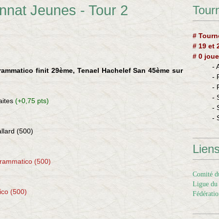
nnat Jeunes - Tour 2
Tourn
# Tourn
# 19 et
# 0 joue
-
rammatico finit 29ème, Tenael Hachelef San 45ème sur
-
-
- 
faites
(+0,75 pts)
- 
- 
llard (500)
Lien
rammatico (500)
Comité du
Ligue du 
co (500)
Fédératio