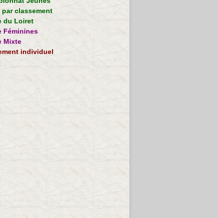
ionnat Jeunes
e par classement
 du Loiret
 Féminines
 Mixte
ement individuel