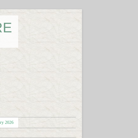
RE
éry 2026