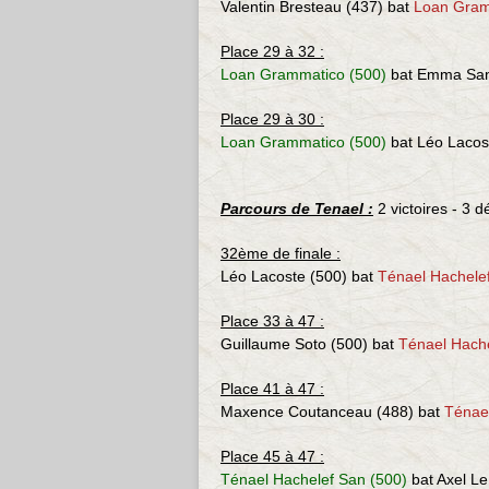
Valentin Bresteau (437) bat
Loan Gram
Place 29 à 32 :
Loan Grammatico (500)
bat
Emma San
Place 29 à 30 :
Loan Grammatico (500)
bat
Léo Lacos
Parcours de Tenael :
2 victoires - 3 d
32ème de finale :
Léo Lacoste (500)
bat
Ténael Hachele
Place 33 à 47 :
Guillaume Soto (500) bat
Ténael Hache
Place 41 à 47 :
Maxence Coutanceau (488) bat
Ténae
Place 45 à 47 :
Ténael Hachelef San (500)
bat
Axel L