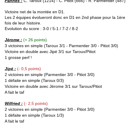
Pannes :
C. Taroux (1214) - C. Pitiot (666) - R. Parmentier (487)
Victoire net de la montée en D1
.
Les 2 équipes évolueront donc en D1 en 2nd phase pour la 1ère
fois de leur histoire.
Evolution du score : 3-0 / 5-1 / 7-2 / 8-2
Jérome
:
(+ 26 points)
3 victoires en simple (
Taroux
3/1 -
Parmentier
3/0 - Pitiot 3/0
)
Victoire en double avec Jipé 3/1 sur Taroux/Pitiot
1 grosse perf !
Jipé :
(- 0,5 points)
2 victoires en simple (
Parmentier
3/0 - Pitiot 3/0)
1 défaite en simple (
Taroux 0/3
)
Victoire en double avec Jérome 3/1 sur Taroux/Pitiot
A fait le taf
Wilfried :
(- 2,5 points)
2 victoires en simple (
Parmentier
3/0 - Pitiot 3/0)
1 défaite en simple (
Taroux 1/3
)
A fait le taf