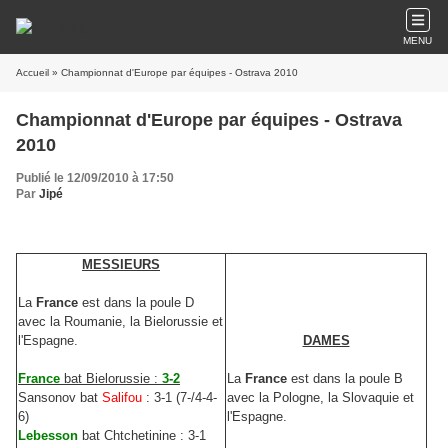
MENU
Accueil
» Championnat d'Europe par équipes - Ostrava 2010
Championnat d'Europe par équipes - Ostrava
2010
Publié le 12/09/2010 à 17:50
Par
Jipé
MESSIEURS
La
France
est dans la poule D
avec la Roumanie, la Bielorussie et
l'Espagne.
DAMES
France
bat Bielorussie :
3-2
La
France
est dans la poule B
Sansonov bat
Salifou
: 3-1 (7-/4-4-
avec la Pologne, la Slovaquie et
6)
l'Espagne.
Lebesson
bat Chtchetinine : 3-1