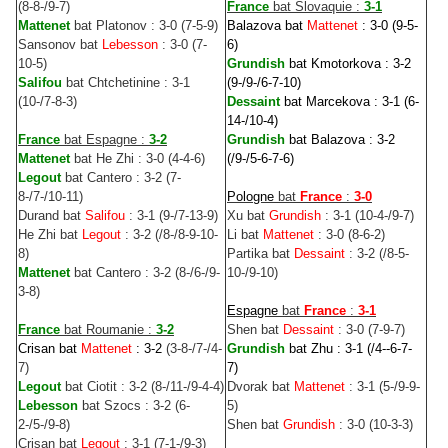
(8-8-/9-7)
France
bat Slovaquie :
3-1
Mattenet
bat Platonov : 3-0 (7-5-9)
Balazova bat
Mattenet
: 3-0 (9-5-
Sansonov bat
Lebesson
: 3-0 (7-
6)
10-5)
Grundish
bat Kmotorkova : 3-2
Salifou
bat Chtchetinine : 3-1
(9-/9-/6-7-10)
(10-/7-8-3)
Dessaint
bat Marcekova : 3-1 (6-
14-/10-4)
France
bat Espagne :
3-2
Grundish
bat Balazova : 3-2
Mattenet
bat He Zhi : 3-0 (4-4-6)
(/9-/5-6-7-6)
Legout
bat Cantero : 3-2 (7-
8-/7-/10-11)
Pologne
bat
France
:
3-0
Durand bat
Salifou
: 3-1 (9-/7-13-9)
Xu bat
Grundish
: 3-1 (10-4-/9-7)
He Zhi bat
Legout
: 3-2 (/8-/8-9-10-
Li bat
Mattenet
: 3-0 (8-6-2)
8)
Partika bat
Dessaint
: 3-2 (/8-5-
Mattenet
bat Cantero : 3-2 (8-/6-/9-
10-/9-10)
3-8)
Espagne
bat
France
:
3-1
France
bat Roumanie :
3-2
Shen bat
Dessaint
: 3-0 (7-9-7)
Crisan bat
Mattenet
: 3-2
(3-8-/7-/4-
Grundish
bat Zhu : 3-1 (/4--6-7-
7)
7)
Legout
bat Ciotit : 3-2 (8-/11-/9-4-4)
Dvorak bat
Mattenet
: 3-1 (5-/9-9-
Lebesson
bat Szocs : 3-2 (6-
5)
2-/5-/9-8)
Shen bat
Grundish
: 3-0 (10-3-3)
Crisan bat
Legout
: 3-1 (7-1-/9-3)