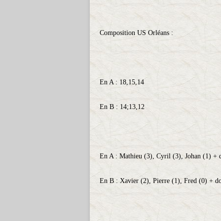
Composition US Orléans :
En A : 18,15,14
En B : 14;13,12
En A : Mathieu (3), Cyril (3), Johan (1) +
En B : Xavier (2), Pierre (1), Fred (0) + d