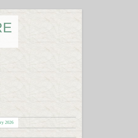
RE
éry 2026