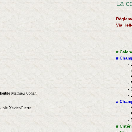
La c
Règleme
Via Hel
#
Calen
#
Champ
- 
- 
- 
- 
- 
 double Mathieu /Johan
- 
​#
Champ
- 
ouble Xavier/Pierre
- 
- 
#
Critér