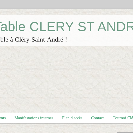
 Table CLERY ST AND
ble à Cléry-Saint-André !
ents
Manifestations internes
Plan d'accès
Contact
Tournoi Cl