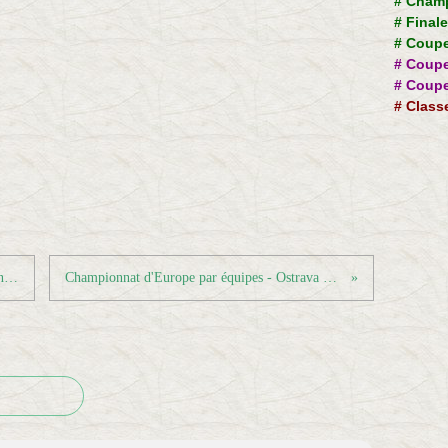
#
Champ
#
Final
#
Coupe
#
Coupe
#
Coupe
#
Class
Poules et calendriers Championnat Séniors
Championnat d'Europe par équipes - Ostrava 2010