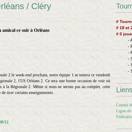
léans / Cléry
Tourn
# Tourn
# 19 et
 amical ce soir à Orléans
# 0 joue
-
-
-
- 
- 
- 
nale 2 le week-end prochain, notre équipe 1 se testera ce vendredi
égionale 2, l'US Orléans 2. Ce sera une bonne occasion de voir où
s à la Régionale 2. Même si nous ne serons pas au complet, cette
Lien
de tirer certains enseignements.
Comité du
Ligue du 
Fédératio
08/12