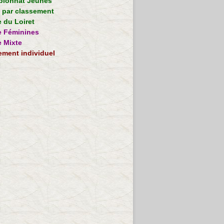
ionnat Jeunes
e par classement
 du Loiret
 Féminines
 Mixte
ement individuel