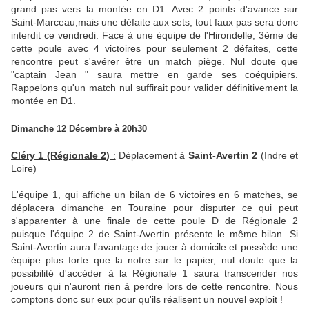
grand pas vers la montée en D1. Avec 2 points d'avance sur
Saint-Marceau,mais une défaite aux sets, tout faux pas sera donc
interdit ce vendredi. Face à une équipe de l'Hirondelle, 3ème de
cette poule avec 4 victoires pour seulement 2 défaites, cette
rencontre peut s'avérer être un match piège. Nul doute que
"captain Jean " saura mettre en garde ses coéquipiers.
Rappelons qu'un match nul suffirait pour valider définitivement la
montée en D1.
Dimanche 12 Décembre à 20h30
Cléry 1 (Régionale 2)
:
Déplacement à
Saint-Avertin 2
(Indre et
Loire)
L'équipe 1, qui affiche un bilan de 6 victoires en 6 matches, se
déplacera dimanche en Touraine pour disputer ce qui peut
s'apparenter à une finale de cette poule D de Régionale 2
puisque l'équipe 2 de Saint-Avertin présente le même bilan. Si
Saint-Avertin aura l'avantage de jouer à domicile et possède une
équipe plus forte que la notre sur le papier, nul doute que la
possibilité d'accéder à la Régionale 1 saura transcender nos
joueurs qui n'auront rien à perdre lors de cette rencontre. Nous
comptons donc sur eux pour qu'ils réalisent un nouvel exploit !