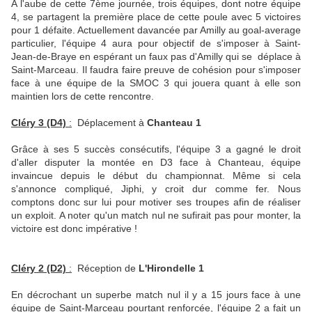
A l'aube de cette 7ème journée, trois équipes, dont notre équipe
4, se partagent la première place de cette poule avec 5 victoires
pour 1 défaite. Actuellement davancée par Amilly au goal-average
particulier, l'équipe 4 aura pour objectif de s'imposer à Saint-
Jean-de-Braye en espérant un faux pas d'Amilly qui se déplace à
Saint-Marceau. Il faudra faire preuve de cohésion pour s'imposer
face à une équipe de la SMOC 3 qui jouera quant à elle son
maintien lors de cette rencontre.
Cléry 3 (D4)
:
Déplacement à
Chanteau 1
Grâce à ses 5 succès consécutifs, l'équipe 3 a gagné le droit
d'aller disputer la montée en D3 face à Chanteau, équipe
invaincue depuis le début du championnat. Même si cela
s'annonce compliqué, Jiphi, y croit dur comme fer. Nous
comptons donc sur lui pour motiver ses troupes afin de réaliser
un exploit. A noter qu'un match nul ne sufirait pas pour monter, la
victoire est donc impérative !
Cléry 2 (D2)
:
Réception de
L'Hirondelle 1
En décrochant un superbe match nul il y a 15 jours face à une
équipe de Saint-Marceau pourtant renforcée, l'équipe 2 a fait un