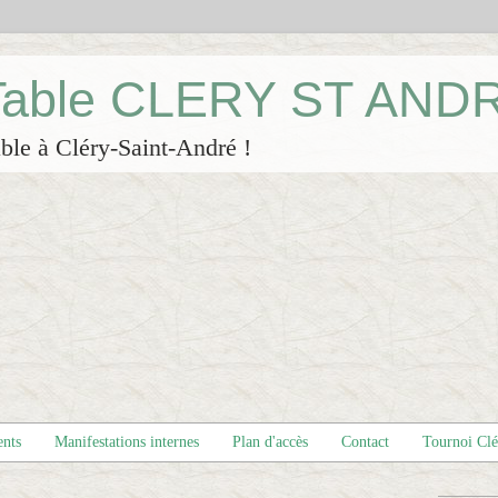
 Table CLERY ST AND
ble à Cléry-Saint-André !
ents
Manifestations internes
Plan d'accès
Contact
Tournoi Cl