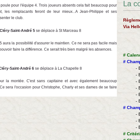
La c
 poule pour l'équipe 4. Trois joueurs absents cela fait beaucoup pour
, les remplacants feront de leur mieux...A Jean-Philippe et ses
senter le club.
Règleme
Via Hel
Cléry-Saint-André 5
se déplace à St Marceau 8
aura la possibilité d'assurer le maintien. Ce ne sera pas facile mais
ouvoir faire la différence. Ce serait très bien malgré les absences.
#
Calen
#
Champ
- 
léry-Saint-André 6
se déplace à La Chapelle 8
- 
pour la montée. C'est sans capitaine et avec également beaucoup
- 
Ce sera l'occasion pour Christophe, Charly et ses dames de se faire
- 
- 
- 
​#
Champ
- 
- 
- 
#
Critér