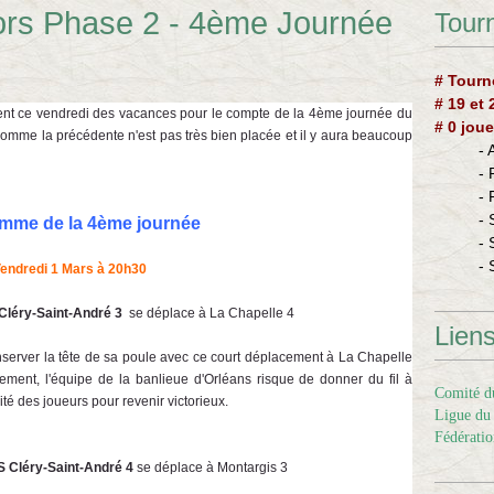
rs Phase 2 - 4ème Journée
Tourn
# Tourn
# 19 et
ment ce vendredi des vacances pour le compte de la 4ème journée du
# 0 joue
omme la précédente n'est pas très bien placée et il y aura beaucoup
-
-
-
- 
mme de la 4ème journée
- 
- 
endredi 1 Mars à 20h30
Cléry-Saint-André 3
se déplace à La Chapelle 4
Lien
nserver la tête de sa poule avec ce court déplacement à La Chapelle
ent, l'équipe de la banlieue d'Orléans risque de donner du fil à
Comité du
cité des joueurs pour revenir victorieux.
Ligue du 
Fédératio
 Cléry-Saint-André 4
se déplace à Montargis 3