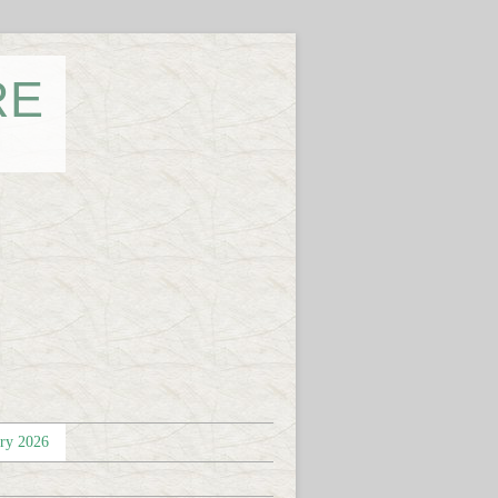
RE
éry 2026