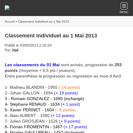
MENU
Accueil
» Classement Individuel au 1 Mai 2013
Classement Individuel au 1 Mai 2013
Publié le 03/05/2013 à 10:24
Par
Jipé
Les classements du 01 Mai
sont arrivés, progression de
253
points
(moyenne + 6,5 pts / joueurs);
Entre parenthèse la progression ou regression au mois d'Avril.
1- Mathieu BLANDIN - 1950
(-14 points)
2- Johan GALLON - 1894
(+ 19 points)
3 - Romain GONZALEZ - 1680 (
inchangé)
4- Stéphane RENAUD - 1634
(+ 1 point)
5- Xavier PERINET - 1604
(- 8 points)
6- Alain AUBERT - 1580
(+ 12 points)
7- Julien GROSJEAN - 1526
(+ 9 points)
8- Florian FROMENTIN - 1467
(+ 17 points)
9- Nicolas GAULUPEAU - 1452
(
inchangé)