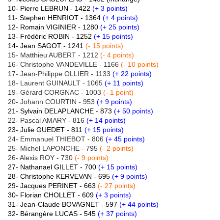
10- Pierre LEBRUN - 1422
(+ 3 points)
11- Stephen HENRIOT - 1364
(+ 4 points)
12- Romain VIGINIER - 1280
(+ 25 points)
13- Frédéric ROBIN - 1252
(+ 15 points)
14- Jean SAGOT - 1241
(- 15 points)
15- Matthieu AUBERT - 1212
(- 4 points)
16- Christophe VANDEVILLE - 1166
(- 10 points)
17- Jean-Philippe OLLIER - 1133
(+ 22 points)
18- Laurent GUINAULT - 1065
(+ 11 points)
19- Gérard CORGNAC - 1003
(- 1 point)
20- Johann COURTIN - 953
(+ 9 points)
21- Sylvain DELAPLANCHE - 873
(+ 50 points)
22- Pascal AMARY - 816
(+ 14 points)
23- Julie GUEDET - 811
(+ 15 points)
24- Emmanuel THIEBOT - 806
(+ 45 points)
25- Michel LAPONCHE - 795
(- 2 points)
26- Alexis ROY - 730
(- 9 points)
27- Nathanael GILLET - 700
(+ 15 points)
28- Christophe KERVEVAN - 695
(+ 9 points)
29- Jacques PERINET - 663
(- 27 points)
30- Florian CHOLLET - 609
(+ 3 points)
31- Jean-Claude BOVAGNET - 597
(+ 44 points)
32- Bérangère LUCAS - 545
(+ 37 points)