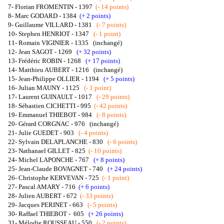
7- Florian FROMENTIN - 1397
(- 14 points)
8- Marc GODARD - 1384
(+ 2 points)
9- Guillaume VILLARD - 1381
(- 7 points)
10- Stephen HENRIOT - 1347
(- 1 point)
11- Romain VIGINIER - 1335
(inchangé)
12-
Jean SAGOT - 1269
(+ 32 points)
13- Frédéric ROBIN - 1268
(+ 17 points)
14- Matthieu AUBERT - 1216
(inchangé)
15- Jean-Philippe OLLIER - 1194
(+ 5 points)
16- Julian MAUNY - 1125
(- 1 point)
17- Laurent GUINAULT - 1017
(- 29 points)
18- Sébastien CICHETTI - 995
(- 42 points)
19- Emmanuel THIEBOT - 984
(- 8 points)
20- Gérard CORGNAC - 976
(inchangé)
21- Julie GUEDET - 903
(- 4 points)
22- Sylvain DELAPLANCHE - 830
(- 6 points)
23- Nathanael GILLET - 825
(- 10 points)
24- Michel LAPONCHE - 767
(+ 8 points)
25- Jean-Claude BOVAGNET - 740
(+ 24 points)
26- Christophe KERVEVAN - 725
(- 1 point)
27- Pascal AMARY - 716
(+ 6 points)
28- Julien AUBERT - 672
(- 33 points)
29- Jacques PERINET - 663
(- 5 points)
30- Raffael THIEBOT - 605
(+ 26 points)
31- Mélodie ROUSSEAU - 550
(- 2 points)