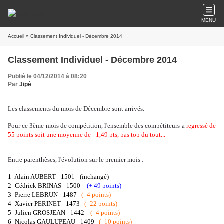
MENU
Accueil
» Classement Individuel - Décembre 2014
Classement Individuel - Décembre 2014
Publié le 04/12/2014 à 08:20
Par
Jipé
Les classements du mois de Décembre sont arrivés.
Pour ce 3ème mois de compétition, l'ensemble des compétiteurs a
regressé de
55 points soit une moyenne de - 1,49 pts, pas top du tout...
Entre parenthèses, l'évolution sur le premier mois :
1- Alain AUBERT - 1501
(inchangé)
2- Cédrick BRINAS - 1500
(+ 49 points)
3- Pierre LEBRUN - 1487
(- 4 points)
4- Xavier PERINET - 1473
(- 22 points)
5- Julien GROSJEAN - 1442
(- 4 points)
6- Nicolas GAULUPEAU - 1409
(- 10 points)