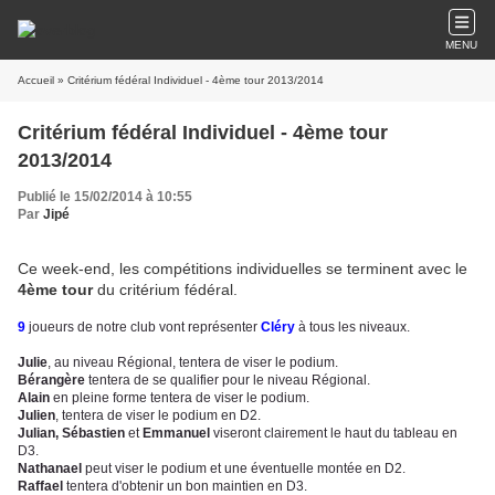
MENU
Accueil
» Critérium fédéral Individuel - 4ème tour 2013/2014
Critérium fédéral Individuel - 4ème tour
2013/2014
Publié le 15/02/2014 à 10:55
Par
Jipé
Ce week-end, les compétitions individuelles se terminent avec le
4ème tour
du critérium fédéral.
9
joueurs de notre club vont représenter
Cléry
à tous les niveaux.
Julie
, au niveau Régional, tentera de viser le podium.
Bérangère
tentera de se qualifier pour le niveau Régional.
Alain
en pleine forme tentera de viser le podium.
Julien
, tentera de viser le podium en D2.
Julian,
Sébastien
et
Emmanuel
viseront clairement le haut du tableau en
D3.
Nathanael
peut viser le podium et une éventuelle montée en D2.
Raffael
tentera d'obtenir un bon maintien en D3.