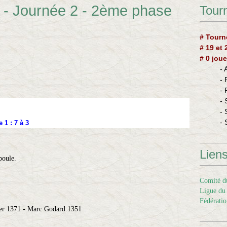
 - Journée 2 - 2ème phase
Tourn
# Tourn
# 19 et
# 0 joue
-
-
-
- 
- 
- 
 1 : 7 à 3
Lien
 poule.
Comité du
Ligue du 
Fédératio
ier 1371 - Marc Godard 1351