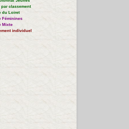
ionnat Jeunes
e par classement
 du Loiret
 Féminines
 Mixte
ement individuel