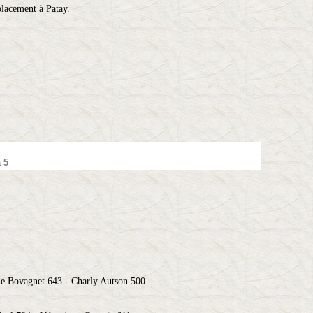
placement à Patay.
 à 5
de Bovagnet 643 - Charly Autson 500