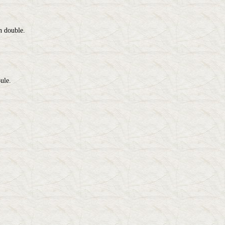
n double.
oule.