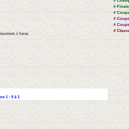
#
Champ
#
Final
#
Coupe
#
Coupe
#
Coupe
#
Class
lacement à Saran.
ns 1 : 9 à 1