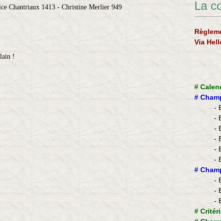
La c
ice Chantriaux 1413 - Christine Merlier 949
Règleme
Via Hel
Alain !
#
Calen
#
Champ
- 
- 
- 
- 
- 
- 
​#
Champ
- 
- 
- 
#
Critér