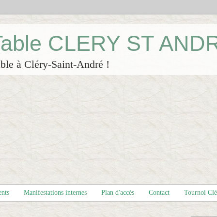
 Table CLERY ST AND
ble à Cléry-Saint-André !
ents
Manifestations internes
Plan d'accès
Contact
Tournoi Cl