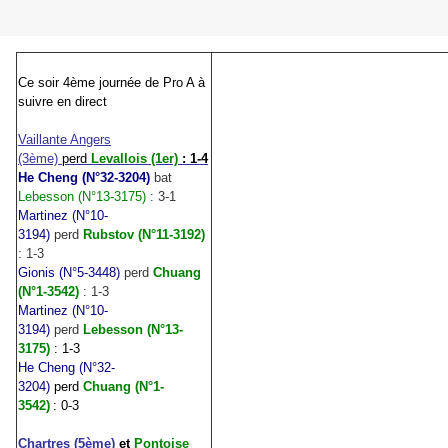
Ce soir 4ème journée de Pro A à
suivre en direct
Vaillante Angers
(3ème)
perd
Levallois (1er)
: 1-4
He Cheng (N°32-3204)
bat
Lebesson (N°13-3175)
: 3-1
Martinez (N°10-
3194)
perd
Rubstov (N°11-3192)
: 1-3
Gionis (N°5-3448)
perd
Chuang
(N°1-3542)
: 1-3
Martinez (N°10-
3194)
perd
Lebesson (N°13-
3175)
: 1-3
He Cheng (N°32-
3204)
perd
Chuang (N°1-
3542)
: 0-3
Chartres (5ème)
et
Pontoise