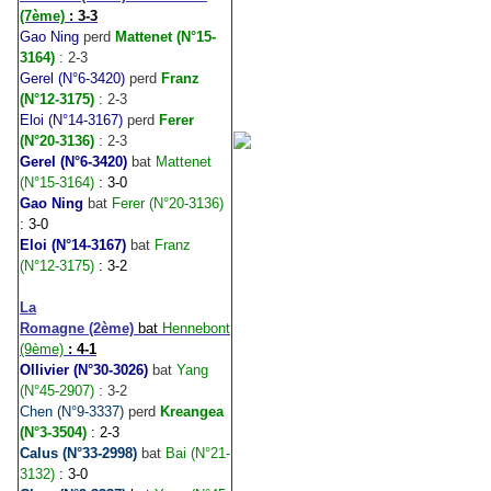
(7ème)
: 3-3
Gao Ning
perd
Mattenet (N°15-
3164)
: 2-3
Gerel (N°6-3420)
perd
Franz
(N°12-3175)
: 2-3
Eloi (N°14-3167)
perd
Ferer
(N°20-3136)
: 2-3
Gerel
(N°6-3420)
bat
Mattenet
(N°15-3164)
: 3-0
Gao Ning
bat
Ferer (N°20-3136)
: 3-0
Eloi (N°14-3167)
bat
Franz
(N°12-3175)
: 3-2
La
Romagne (2ème)
bat
Hennebont
(9ème)
: 4-1
Ollivier (N°30-3026)
bat
Yang
(N°45-2907)
: 3-2
Chen (N°9-3337)
perd
Kreangea
(N°3-3504)
: 2-3
Calus (N°33-2998)
bat
Bai (N°21-
3132)
: 3-0