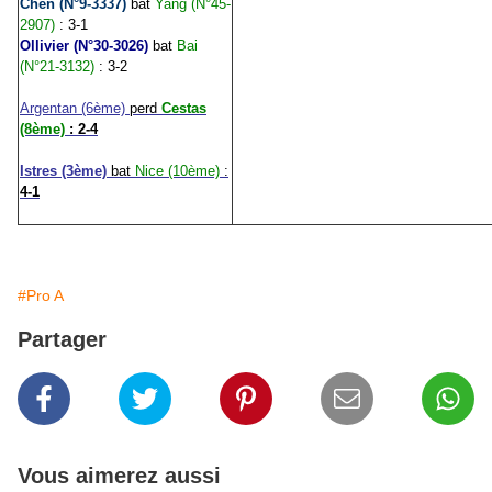
Chen (N°9-3337)
bat
Yang (N°45-
2907)
: 3-1
Ollivier (N°30-3026)
bat
Bai
(N°21-3132)
: 3-2
Argentan (6ème)
perd
Cestas
(8ème)
: 2-4
Istres (3ème)
bat
Nice (10ème)
:
4-1
#Pro A
Partager
Vous aimerez aussi