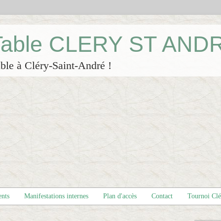
 Table CLERY ST AND
ble à Cléry-Saint-André !
ents
Manifestations internes
Plan d'accès
Contact
Tournoi Cl