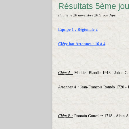
Résultats 5ème jo
Publié le
20 novembre 2011
par Jipé
Equipe 1 : Régionale 2
Cléry bat Artannes : 16 à 4
Cléry A :
Mathieu Blandin 1918 - Johan Ga
Artannes A :
Jean-François Roméo 1720 - R
Cléry B :
Romain Gonzalez 1718 - Alain Au