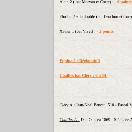
Alain 2 ( bat Morvan et Corre) :
- 6 points
Florian 2 + le double (bat Drochon et Corr
Xavier 1 (bat Vivet) :
- 2 points
Equipe 2 : Régionale 3
Chailles bat Cléry : 6 à 14
Cléry A :
Jean-Noel Benoit 1510 - Pascal M
Chailles A :
Dan Oancea 1869 - Stéphane 