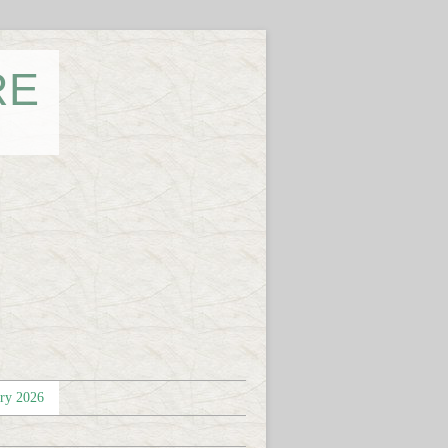
RE
éry 2026