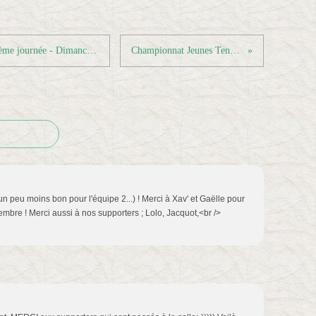
Championnat par équipes régional - 5ème journée - Dimanche 20 Novembre 2011
Championnat Jeunes Tennis de Table
n peu moins bon pour l'équipe 2...) ! Merci à Xav' et Gaëlle pour
embre ! Merci aussi à nos supporters ; Lolo, Jacquot,<br />