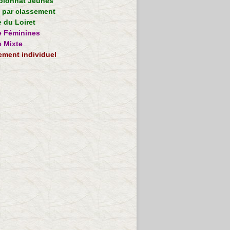
ionnat Jeunes
e par classement
 du Loiret
 Féminines
 Mixte
ement individuel