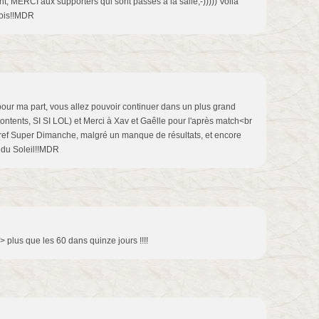
t, MERCI aux supporters qui sont passés à la salle;-))))) Voilà
crois!!MDR
 pour ma part, vous allez pouvoir continuer dans un plus grand
contents, SI SI LOL) et Merci à Xav et Gaêlle pour l'après match<br
bref Super Dimanche, malgré un manque de résultats, et encore
r du Soleil!!MDR
 /> plus que les 60 dans quinze jours !!!!