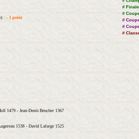
#
Champ
#
Final
#
Coupe
e) :
- 1 point
#
Coupe
#
Coupe
#
Class
oll 1479 - Jean-Denis Beucher 1367
Augereau 1538 - David Lafarge 1525