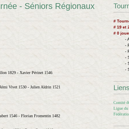
urnée - Séniors Régionaux
Tourn
# Tourn
# 19 et
# 0 joue
-
-
-
- 
- 
- 
llon 1829 - Xavier Périnet 1546
Lien
émi Vivet 1530 - Julien Aldrin 1521
Comité du
Ligue du 
Fédératio
bert 1546 - Florian Fromentin 1482