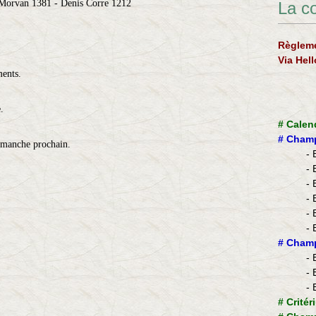
Morvan 1381 - Denis Corre 1212
La c
Règleme
Via Hel
ments.
.
#
Calen
#
Champ
dimanche prochain.
- 
- 
- 
- 
- 
- 
​#
Champ
- 
- 
- 
#
Critér