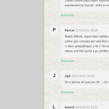
J'avais oublié,mais hyper importan
maintenant j'ai tout dit...enfin je 
Répondre
P
Pascal
21/11/2011 08:20
Match difficile, repos bien métité
calme (jen connais qui vont être 
/> bien sympathique;-)<br /> En 
mieux une fois qu'on a pu profite
Répondre
J
Jipé
20/11/2011 19:23
On a fait les 40 puis les 30 ....<br
Répondre
L
laurent
20/11/2011 18:57