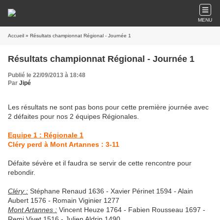
MENU
Accueil
» Résultats championnat Régional - Journée 1
Résultats championnat Régional - Journée 1
Publié le 22/09/2013 à 18:48
Par
Jipé
Les résultats ne sont pas bons pour cette première journée avec
2 défaites pour nos 2 équipes Régionales.
Equipe 1 : Régionale 1
Cléry perd à Mont Artannes : 3-11
Défaite sévère et il faudra se servir de cette rencontre pour
rebondir.
Cléry :
Stéphane Renaud 1636 - Xavier Périnet 1594 - Alain
Aubert 1576 - Romain Viginier 1277
Mont Artannes :
Vincent Heuze 1764 - Fabien Rousseau 1697 -
Remi Vivet 1516 - Julien Aldrin 1490