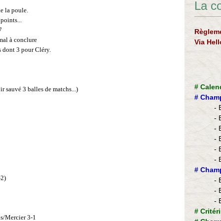
La c
e la poule.
points...
7
Règleme
 mal à conclure
Via Hel
s dont 3 pour Cléry.
#
Calen
r sauvé 3 balles de matchs...)
#
Champ
- 
- 
- 
- 
- 
- 
​#
Champ
-2)
- 
- 
- 
#
Critér
is/Mercier 3-1