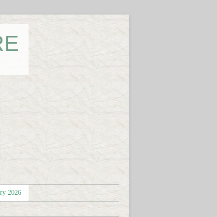
RE
éry 2026