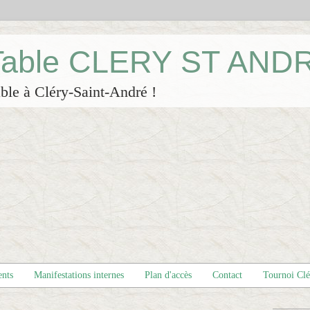
 Table CLERY ST AND
ble à Cléry-Saint-André !
ents
Manifestations internes
Plan d'accès
Contact
Tournoi Cl