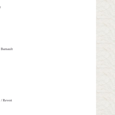
7
/ Barnault
 / Revert