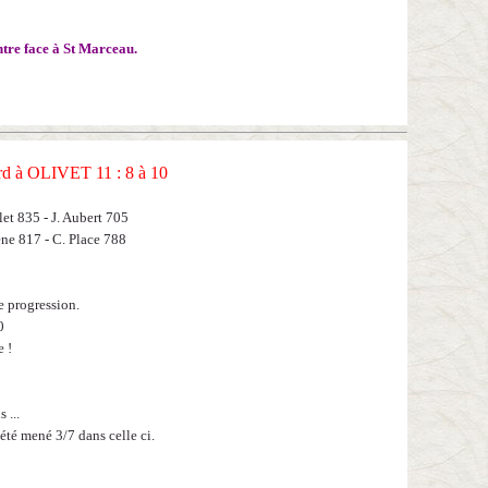
tre face à St Marceau.
rd à OLIVET 11
: 8 à 10
let 835 - J. Aubert 705
ene 817 - C. Place 788
e progression.
0
e !
 ...
 été mené 3/7 dans celle ci.