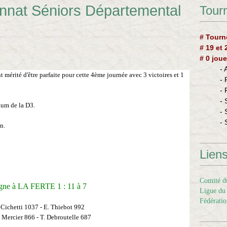
nnat Séniors Départemental
Tourn
# Tourn
# 19 et
# 0 joue
-
t mérité d'être parfaite pour cette 4ème journée avec 3 victoires et 1
-
-
- 
ium de la D3.
- 
- 
n.
Lien
Comité du
gne à LA FERTE 1
: 11 à 7
Ligue du 
Fédératio
 Cichetti 1037 -
E. Thiebot 992
 Mercier 866 - T. Debroutelle 687