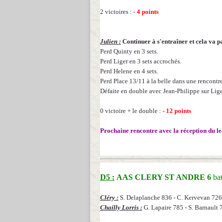
2 victoires :
- 4 points
Julien :
Continuer à s'entraîner et cela va 
Perd Quinty en 3 sets
.
Perd Liger en 3 sets accrochés
.
Perd Helene en 4 sets.
Perd Place 13/11 à la belle dans une rencontre
Défaite en double avec Jean-Philippe sur Liger
0 victoire + le double :
- 12 points
Prochaine rencontre avec la réception du l
D5 :
AAS CLERY ST ANDRE 6
ba
Cléry :
S. Delaplanche 836 -
C. Kervevan 726
Chailly Lorris :
G. Lapaire 785 - S. Barnault 7