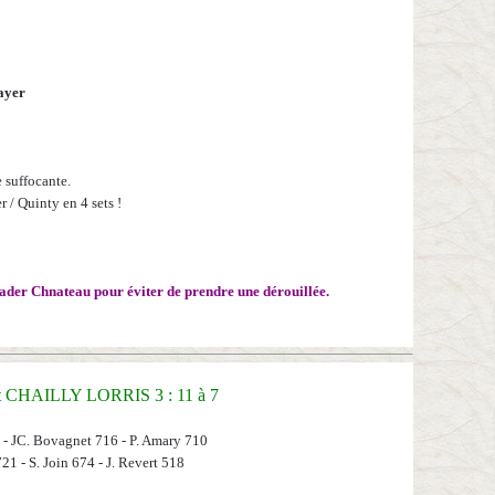
payer
 suffocante.
 / Quinty en 4 sets !
eader Chnateau pour éviter de prendre une dérouillée.
t CHAILLY LORRIS 3 : 11 à 7
 - JC. Bovagnet 716
- P. Amary 710
21 - S. Join 674 - J. Revert 518