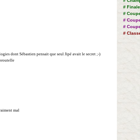
#
Champ
#
Final
#
Coupe
#
Coupe
#
Coupe
#
Class
gies dont Sébastien pensait que seul Jipé avait le secret ;-)
broutelle
vraiment mal