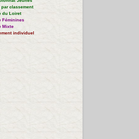
ionnat Jeunes
e par classement
 du Loiret
 Féminines
 Mixte
ement individuel