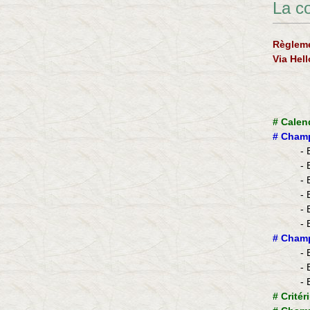
La c
Règleme
Via Hel
#
Calen
#
Champ
- 
- 
- 
- 
- 
- 
​#
Champ
- 
- 
- 
#
Critér