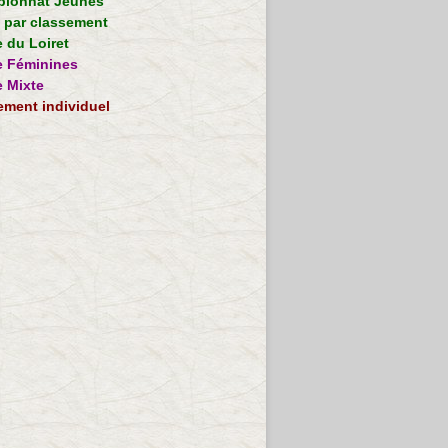
ionnat Jeunes
e par classement
 du Loiret
 Féminines
 Mixte
ement individuel