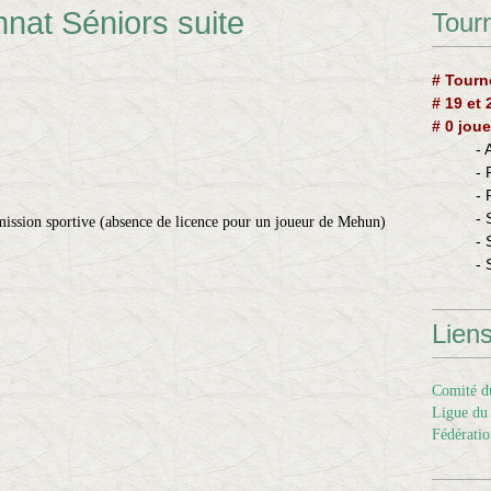
nat Séniors suite
Tourn
# Tourn
# 19 et
# 0 joue
-
-
-
- 
mission sportive (absence de licence pour un joueur de Mehun)
- 
- 
Lien
Comité du
Ligue du 
Fédératio