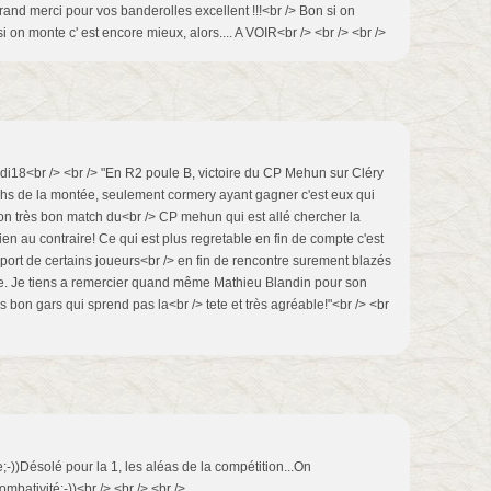
 grand merci pour vos banderolles excellent !!!<br /> Bon si on
i on monte c' est encore mieux, alors.... A VOIR<br /> <br /> <br />
didi18<br /> <br /> "En R2 poule B, victoire du CP Mehun sur Cléry
tchs de la montée, seulement cormery ayant gagner c'est eux qui
on très bon match du<br /> CP mehun qui est allé chercher la
bien au contraire! Ce qui est plus regretable en fin de compte c'est
port de certains joueurs<br /> en fin de rencontre surement blazés
toire. Je tiens a remercier quand même Mathieu Blandin pour son
s bon gars qui sprend pas la<br /> tete et très agréable!"<br /> <br
e;-))Désolé pour la 1, les aléas de la compétition...On
mbativité;-))<br /> <br /> <br />