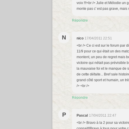
voix !!!<br /> Julie et Mélodie un
monte pas c' est pas grave, mais s
Répondre
N
nico
17/04/2011 22:51
<br /> Ce ci est sur le forum par 
11/9 pour ce qui était un des ma
montent, un peu de regret mais b
victoire qui nétait pas prévisible 
la mauvaise foi et le manque de s
de cette défaite... Bref sale his
grand côté sport et humain, un trè
/> <br />
Répondre
P
Pascal
17/04/2011 22:47
<br /> Bravo à la 2 pour sa victoir
connait!!Bravo à tous pour votre co