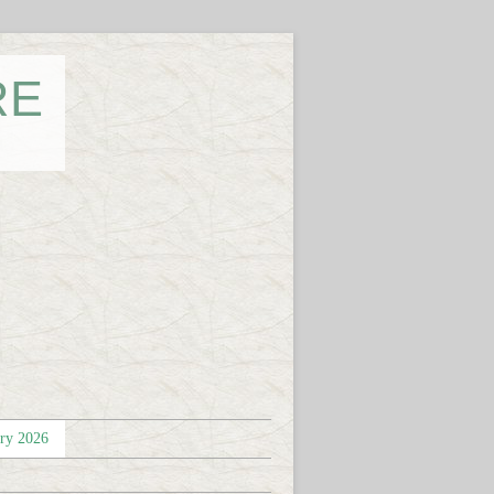
RE
éry 2026