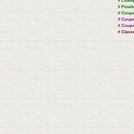
#
Champ
#
Final
#
Coupe
#
Coupe
#
Coupe
#
Class