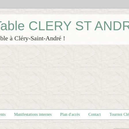
 Table CLERY ST AND
ble à Cléry-Saint-André !
ents
Manifestations internes
Plan d'accès
Contact
Tournoi Cl