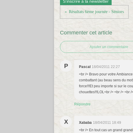
S'inscrire à la newsletter
Résultats 6ème journée - Séniors
Commenter cet article
Ajouter un commentaire
P
Pascal
18/04/2011 22:27
<br /> Bravo pour votre Ambiance, 
combattant (au beau sens du mot)et
force!!!Et peu importe si sur le c
chouettes!!!LOL<br /> <br /> <br /
Répondre
X
Xababa
18/04/2011 18:49
<br /> En tout cas un grand grand