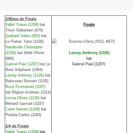
1/8ème de Finale
Vallet Yoann (1258)
bat
Finale
Thion Sébastien (970)
Quétard Julien (933)
bat
Le Flahec Yann (1158)
Vandeville Christophe
(1205)
bat Wahl Olivier
Lemey Anthony (1226)
(966)
bat
Gancel Paul (1207)
bat Le
Gancel Paul (1207)
Bree Stéphane (1064)
Lemey Anthony (1226)
bat
Ratisseau Romain (1105)
Buze Emmanuel (1187)
bat Migeon Andréas (1114)
Lecoq Olivier (1130)
bat
Menard Samuel (1037)
Carré Steven (1249)
bat
Portela Carlos (1183)
1/4 de Finale
Vallet Yoann (1258)
bat