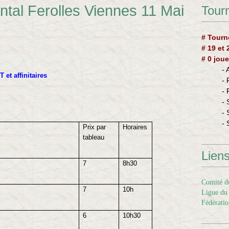
tal Ferolles Viennes 11 Mai
Tourn
# Tourn
# 19 et
# 0 joue
-
 et affinitaires
-
-
- 
- 
- 
Prix par
Horaires
tableau
Lien
7
8h30
Comité du
7
10h
Ligue du 
Fédératio
6
10h30