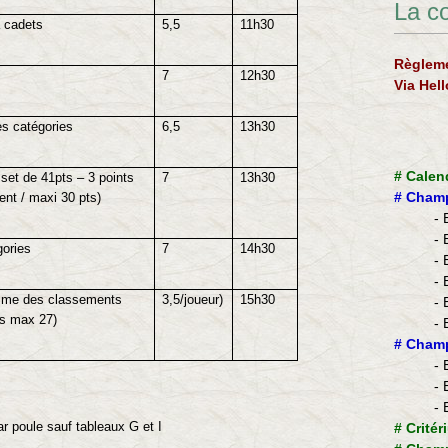
La c
 cadets
5,5
11h30
Règleme
7
12h30
Via Hel
s catégories
6,5
13h30
#
Calen
set de 41pts – 3 points
7
13h30
#
Champ
nt / maxi 30 pts)
- 
- 
gories
7
14h30
- 
- 
mme des classements
3,5/joueur)
15h30
- 
rs max 27)
- 
​#
Champ
- 
- 
- 
ar poule sauf tableaux G et I
#
Critér