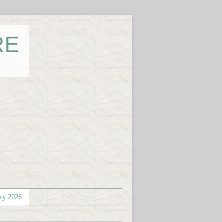
RE
éry 2026