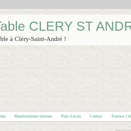
 Table CLERY ST AND
ble à Cléry-Saint-André !
ents
Manifestations internes
Plan d'accès
Contact
Tournoi Cl