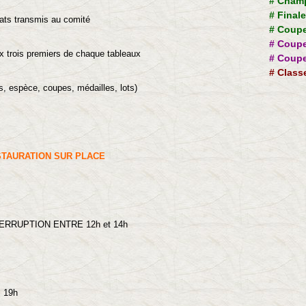
#
Champ
#
Final
 au comité
#
Coupe
#
Coupe
trois premiers de chaque tableaux
#
Coupe
#
Class
upes, médailles, lots)
TAURATION SUR PLACE
ERRUPTION ENTRE 12h et 14h
3 19h