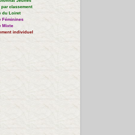
ionnat Jeunes
e par classement
 du Loiret
 Féminines
 Mixte
ement individuel