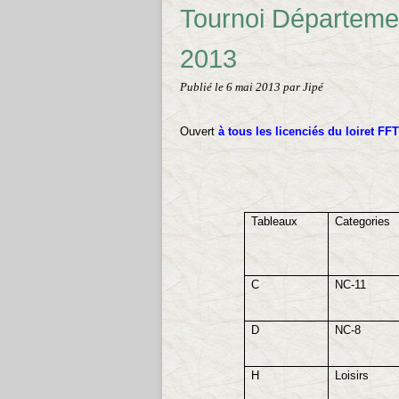
Tournoi Départemen
2013
Publié le
6 mai 2013
par Jipé
Ouvert
à tous les licenciés du loiret
FFTT
Tableaux
Categories
C
NC-11
D
NC-8
H
Loisirs