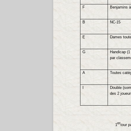
F
Benjamins à
B
NC-15
E
Dames toute
G
Handicap (1 
par classeme
A
Toutes caté
I
Double (so
des 2 joueu
er
1
tour p