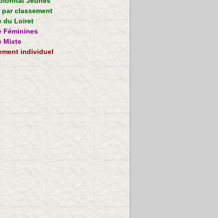
ionnat Jeunes
e par classement
 du Loiret
 Féminines
 Mixte
ement individuel