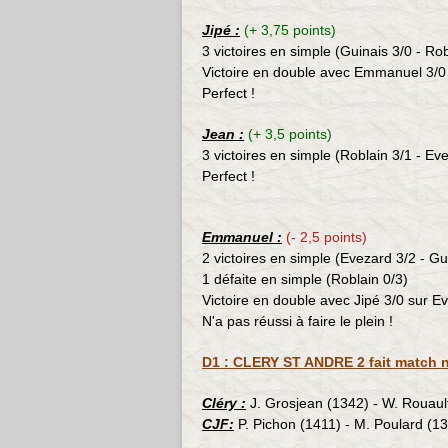
Jipé :
(+ 3,75 points)
3 victoires en simple (Guinais 3/0 - Ro
Victoire en double avec Emmanuel 3/0
Perfect !
Jean :
(+ 3,5 points)
3 victoires en simple (
Roblain
3/1 - Eve
Perfect !
Emmanuel :
(- 2,5 points)
2 victoires en simple (
Evezard
3/2 - Gu
1 défaite en simple (Roblain 0/3)
Victoire en double avec Jipé 3/0 sur E
N'a pas réussi à faire le plein !
D1 : CLERY ST ANDRE 2 fait match nu
Cléry :
J. Grosjean (1342) - W. Rouault
CJF:
P. Pichon (1411) - M. Poulard (1