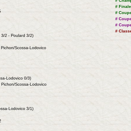
#
Champ
!
#
Final
5
#
Coupe
#
Coupe
#
Coupe
#
Class
3/2 -
Poulard
3/2)
r
Pichon
/
Scossa-Lodovico
sa-Lodovico 0/3
)
r Pichon/Scossa-Lodovico
ssa-Lodovico
3/1
)
2