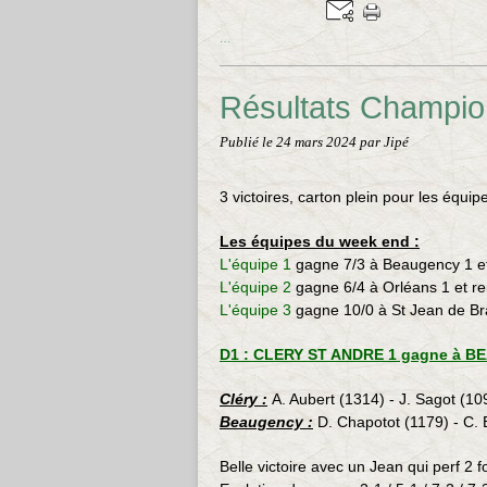
…
Résultats Champio
Publié le
24 mars 2024
par Jipé
3 victoires, carton plein pour les équi
Les équipes du week end :
L'équipe 1
gagne 7/3 à Beaugency 1 et
L'équipe 2
gagne 6/4 à Orléans 1 et r
L'équipe 3
gagne 10/0 à St Jean de Bra
D1 : CLERY ST ANDRE 1 gagne à BE
Cléry :
A. Aubert (1314) - J. Sagot (10
Beaugency :
D. Chapotot (1179) - C. 
Belle victoire avec un Jean qui perf 2 fo