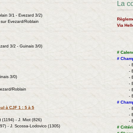
La c
blain 3/1 - Evezard
3/2)
Règleme
 sur Evezard/
Roblain
Via Hel
zard 3/2 - Guinais 3/0)
#
Calen
#
Champ
- 
- 
inais 3/0)
- 
- 
vezard/
Roblain
- 
- 
​#
Champ
l à CJF 1 : 5 à 5
- 
- 
 (1194) - J. Miot (826)
- 
397) - J. Scossa-Lodovico (1305)
#
Critér