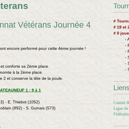
terans
Tourn
# Tourn
nnat Vétérans Journée 4
# 19 et
# 0 joue
-
-
ns ont encore performé pour cette 4ème journée !
-
- 
- 
et conforte sa 2ème place.
- 
emomte à la 2ème place.
 2 et conserve la tête de la poule.
Lien
ATEAUNEUF 1 : 9 à 1
53) - E. Thiebot (1052)
Comité du
oblain (892) - S. Guinais (573)
Ligue du 
Fédératio
1