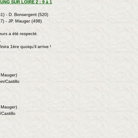
UNG SUR LOIRE 2 : 9 à 1
61) - D. Bonsergent (520)
17) - JP. Mauger (498)
eurs a été respecté
.
1
inira 1ère quoiqu'il arrive !
 - Mauger)
n/Castillo
 - Mauger
)
Castillo