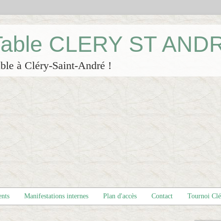
 Table CLERY ST AND
ble à Cléry-Saint-André !
ents
Manifestations internes
Plan d'accès
Contact
Tournoi Cl