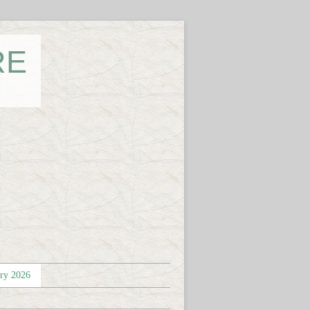
RE
éry 2026