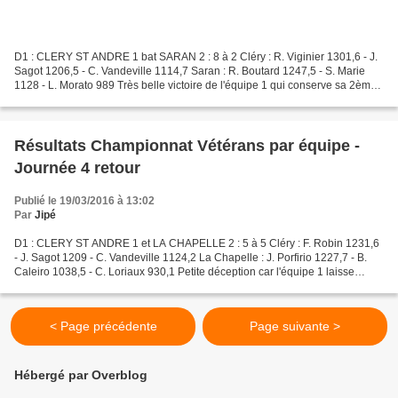
D1 : CLERY ST ANDRE 1 bat SARAN 2 : 8 à 2 Cléry : R. Viginier 1301,6 - J.
Sagot 1206,5 - C. Vandeville 1114,7 Saran : R. Boutard 1247,5 - S. Marie
1128 - L. Morato 989 Très belle victoire de l'équipe 1 qui conserve sa 2ème
place et jouera le podium du...
Résultats Championnat Vétérans par équipe -
Journée 4 retour
Publié le 19/03/2016 à 13:02
Par
Jipé
D1 : CLERY ST ANDRE 1 et LA CHAPELLE 2 : 5 à 5 Cléry : F. Robin 1231,6
- J. Sagot 1209 - C. Vandeville 1124,2 La Chapelle : J. Porfirio 1227,7 - B.
Caleiro 1038,5 - C. Loriaux 930,1 Petite déception car l'équipe 1 laisse
revenir La Chapelle en fin de...
< Page précédente
Page suivante >
Hébergé par Overblog