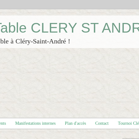
 Table CLERY ST AND
ble à Cléry-Saint-André !
ents
Manifestations internes
Plan d'accès
Contact
Tournoi Cl