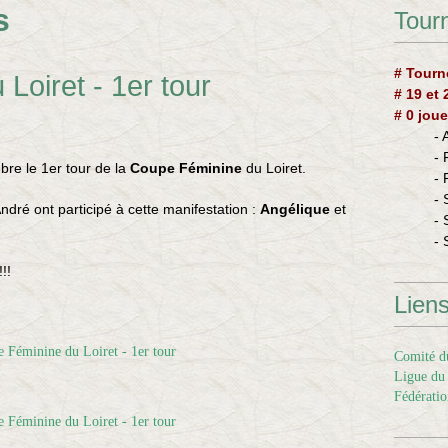
s
Tourn
# Tourn
Loiret - 1er tour
# 19 et
# 0 joue
-
-
bre le 1er tour de la
Coupe Féminine
du Loiret.
-
- 
ndré ont participé à cette manifestation :
Angélique
et
- 
- 
!!
Lien
Comité du
Ligue du 
Fédératio