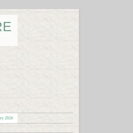
RE
éry 2026