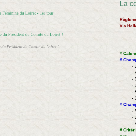
La c
Règleme
Via Hel
 du Président du Comité du Loiret !
#
Calen
#
Champ
- 
- 
- 
- 
- 
- 
​#
Champ
- 
- 
- 
#
Critér