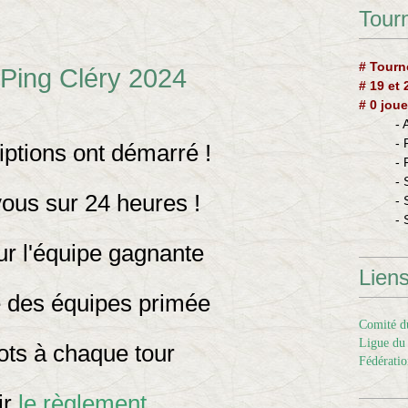
Tourn
# Tourn
 Ping Cléry 2024
# 19 et
# 0 joue
-
-
iptions ont démarré !
-
- 
vous sur 24 heures !
- 
- 
r l'équipe gagnante
Lien
é des équipes primée
Comité du
Ligue du 
ots à chaque tour
Fédératio
ir
le règlement