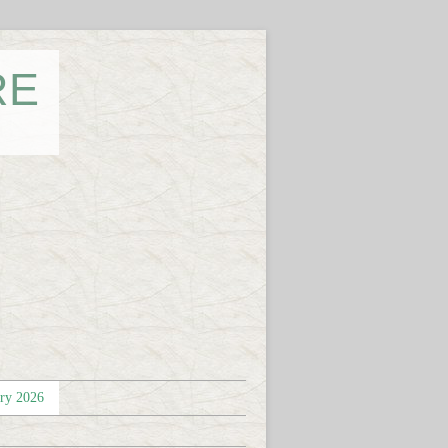
RE
éry 2026