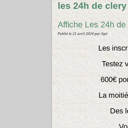
les 24h de clery
Affiche Les 24h de
Publié le
21 avril 2024
par Jipé
Les inscr
Testez 
600€ pou
La moiti
Des l
Vo