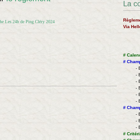
La c
Règleme
Via Hel
#
Calen
#
Champ
- 
- 
- 
- 
- 
- 
​#
Champ
- 
- 
- 
#
Critér