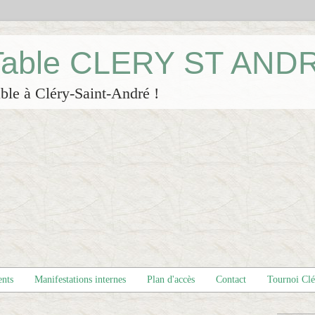
 Table CLERY ST AND
ble à Cléry-Saint-André !
ents
Manifestations internes
Plan d'accès
Contact
Tournoi Cl