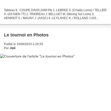
Tableau 6 : COUPE DAVIS 2499 Pts 1. LEBREE S. (Chailly Lorris) / TELLIER
A. (AS GIEN TT) 2. TRIOREAU J. BELLUET M. (Meung Sur Loire) 3.
HENRIOT S. / MAUNY J. (AASC) 4. LE FLAHEC K. / ROLLAND J (AS
PUISEAUX) Photo : Xavier Périnet
Le tournoi en Photos
Publié le 10/06/2015 à 20:55
Par
Jipé