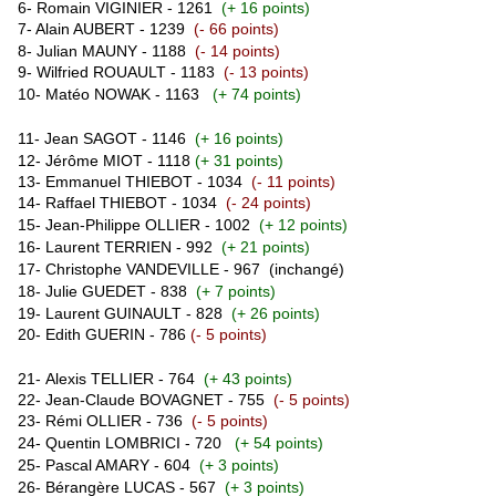
6- Romain VIGINIER - 1261
(+ 16 points)
7- Alain AUBERT - 1239
(- 66 points)
8-
Julian MAUNY - 1188
(- 14 points)
9-
Wilfried ROUAULT - 1183
(- 13 points)
10- Matéo NOWAK - 1163
(+ 74 points)
11- Jean SAGOT - 1146
(+ 16 points)
12- Jérôme MIOT - 1118
(+ 31 points)
13- Emmanuel THIEBOT
- 1034
(- 11 points)
14- Raffael THIEBOT
- 1034
(- 24 points)
15-
Jean-Philippe OLLIER
- 1002
(+ 12 points)
16- Laurent TERRIEN - 992
(+ 21 points)
17- Christophe VANDEVILLE - 967
(inchangé)
18- Julie GUEDET - 838
(+ 7 points)
19-
Laurent GUINAULT - 828
(+ 26 points)
20- Edith GUERIN - 786
(- 5 points)
21- Alexis TELLIER - 764
(+ 43 points)
22-
Jean-Claude BOVAGNET - 755
(- 5 points)
23-
Rémi O
LLIER - 736
(- 5 points)
24-
Quentin LOMBRICI
- 720
(+ 54 points)
25- Pascal AMARY - 604
(+ 3 points)
26- Bérangère LUCAS - 567
(+ 3 points)