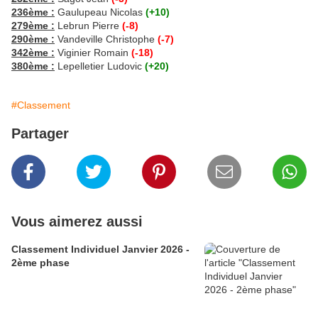
236ème :
Gaulupeau Nicolas
(+10)
279ème :
Lebrun Pierre
(-8)
290ème :
Vandeville Christophe
(-7)
342ème :
Viginier Romain
(-18)
380ème :
Lepelletier Ludovic
(+20)
#Classement
Partager
Vous aimerez aussi
Classement Individuel Janvier 2026 -
2ème phase