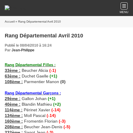
MENU
Accueil
» Rang Départemental Avril 2010
Rang Départemental Avril 2010
Publié le 08/04/2010 à 16:24
Par
Jean-Philippe
Rang Départemental Filles :
33ème :
Beucher Alicia
(-1)
63ème :
Duchet Gaelle
(+1)
108ème :
Parmentier Manon
(0)
Rang Départemental Garçons :
29ème :
Gallon Johan
(+1)
40ème :
Blandin Mathieu
(+2)
114ème :
Périnet Xavier
(-14)
134ème :
Moll Pascal
(-14)
160ème :
Fromentin Florian
(-3)
208ème :
Beucher Jean-Denis
(-5)
232ème :
Sagot Jean
(-3)