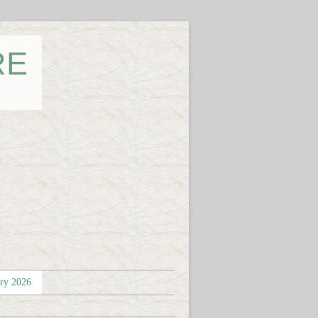
RE
éry 2026