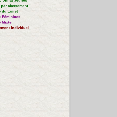
ionnat Jeunes
e par classement
 du Loiret
 Féminines
 Mixte
ement individuel