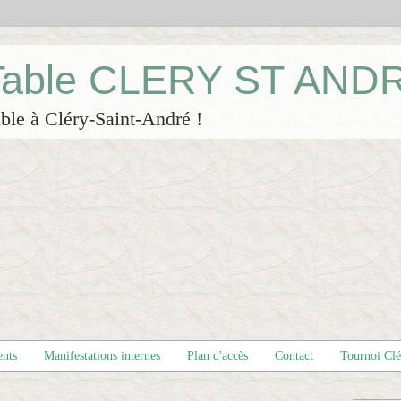
 Table CLERY ST AND
ble à Cléry-Saint-André !
ents
Manifestations internes
Plan d'accès
Contact
Tournoi Cl