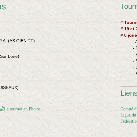
os
Tourn
# Tourn
# 19 et
# 0 joue
ER A. (AS GIEN TT)
-
-
-
ur Loire)
- 
- 
- 
PUISEAUX)
Lien
Comité du
Ligue du 
Fédératio