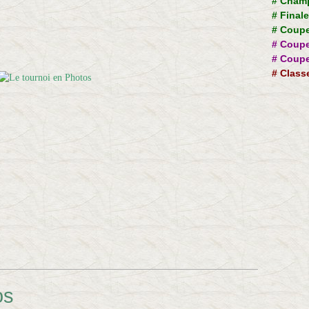
#
Champ
#
Final
#
Coupe
#
Coupe
#
Coupe
#
Class
os