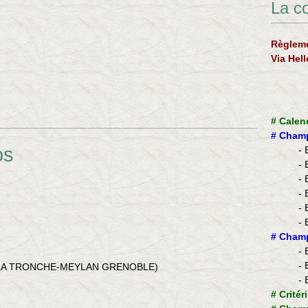
La c
Règleme
Via Hel
#
Calen
#
Champ
os
- 
- 
- 
- 
- 
- 
)
​#
Champ
- 
- 
 (LA TRONCHE-MEYLAN GRENOBLE)
- 
#
Critér