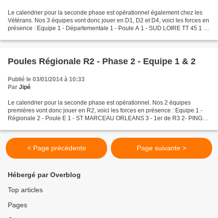
Le calendrier pour la seconde phase est opérationnel également chez les
Vétérans. Nos 3 équipes vont donc jouer en D1, D2 et D4, voici les forces en
présence : Equipe 1 - Départementale 1 - Poule A 1 - SUD LOIRE TT 45 1 -
1er de D1 2- AAS CLERY ST ANDRE...
Poules Régionale R2 - Phase 2 - Equipe 1 & 2
Publié le 03/01/2014 à 10:33
Par
Jipé
Le calendrier pour la seconde phase est opérationnel. Nos 2 équipes
premières vont donc jouer en R2, voici les forces en présence : Equipe 1 -
Régionale 2 - Poule E 1 - ST MARCEAU ORLEANS 3 - 1er de R3 2- PING
ST JEAN 3 - 2ème de R2 3- 4S TOURS TT 9 -...
< Page précédente
Page suivante >
Hébergé par Overblog
Top articles
Pages