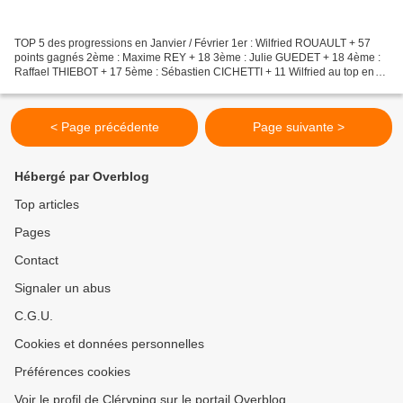
TOP 5 des progressions en Janvier / Février 1er : Wilfried ROUAULT + 57
points gagnés 2ème : Maxime REY + 18 3ème : Julie GUEDET + 18 4ème :
Raffael THIEBOT + 17 5ème : Sébastien CICHETTI + 11 Wilfried au top en
2022 Entre parenthèses, l'évolution sur...
< Page précédente
Page suivante >
Hébergé par Overblog
Top articles
Pages
Contact
Signaler un abus
C.G.U.
Cookies et données personnelles
Préférences cookies
Voir le profil de Cléryping sur le portail Overblog