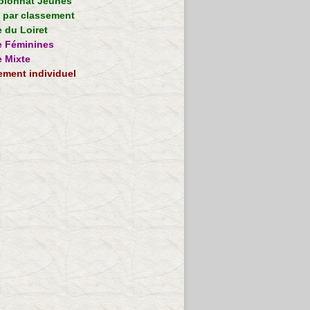
ionnat Jeunes
e par classement
 du Loiret
 Féminines
 Mixte
ement individuel