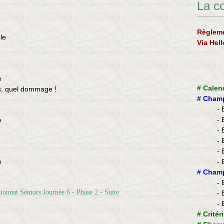
La c
Règleme
le
Via Hel
e
#
Calen
es, quel dommage !
#
Champ
- 
- 
e
- 
- 
- 
e
- 
​#
Champ
- 
- 
- 
#
Critér