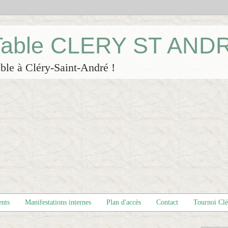
 Table CLERY ST AND
ble à Cléry-Saint-André !
ents
Manifestations internes
Plan d'accès
Contact
Tournoi Cl