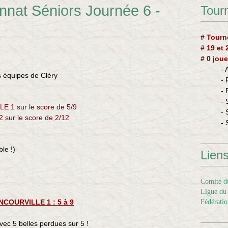
nnat Séniors Journée 6 -
Tourn
# Tourn
# 19 et
# 0 joue
-
es équipes de Cléry
-
-
- 
E 1 sur le score de 5/9
- 
 sur le score de 2/12
- 
ble !)
Lien
Comité du
Ligue du 
NCOURVILLE 1 : 5 à 9
Fédératio
vec 5 belles perdues sur 5 !