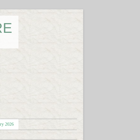
RE
éry 2026