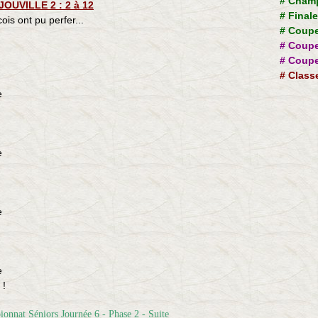
#
Champ
OUVILLE 2 : 2 à 12
#
Final
ois ont pu perfer...
#
Coupe
#
Coupe
#
Coupe
#
Class
e
e
e
e
 !