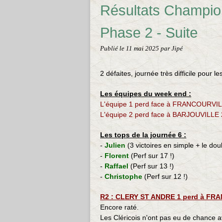
Résultats Champio
Phase 2 - Suite
Publié le
11 mai 2025
par Jipé
2 défaites, journée très difficile pour l
Les équipes du week end :
L'équipe 1 perd face à FRANCOURVILL
L'équipe 2 perd face à BARJOUVILLE 2
Les tops de la journée 6 :
-
Julien
(3 victoires en simple + le dou
-
Florent
(Perf sur 17 !)
-
Raffael
(Perf sur 13 !)
-
Christophe
(Perf sur 12 !)
R2 : CLERY ST ANDRE 1 perd à FRA
Encore raté.
Les Cléricois n'ont pas eu de chance a