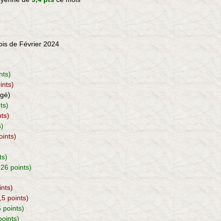
mois de Février 2024
ints)
ints)
ngé)
nts)
nts)
s)
oints)
)
ts)
 26 points)
ints)
5,5 points)
5 points)
points)