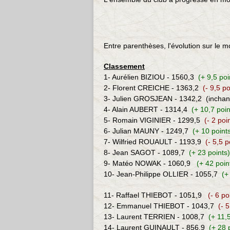
Entre parenthèses, l'évolution sur le 
Classement
1- Aurélien BIZIOU - 1560,3
(+ 9,5 po
2- Florent CREICHE - 1363,2
(- 9,5 po
3- Julien GROSJEAN - 1342,2
(incha
4- Alain AUBERT - 1314,4
(+ 10,7 poi
5- Romain VIGINIER - 1299,5
(- 2 poi
6-
Julian MAUNY - 1249,7
(+ 10 point
7-
Wilfried ROUAULT - 1193,9
(- 5,5 p
8-
Jea
n SAGOT
- 1089,7
(+ 23 points
9- Matéo NOWAK - 1060,9
(+ 42 poin
10-
Jean-Philippe OLLIER
- 1055,7
(+
11- Raffael THIEBOT - 1051,9
(- 6 po
12-
Emmanuel THIEBOT
- 1043,7
(- 
13- Laurent TERRIEN - 1008,7
(+ 11,
14-
Laurent GUINAULT - 856,9
(+ 28 