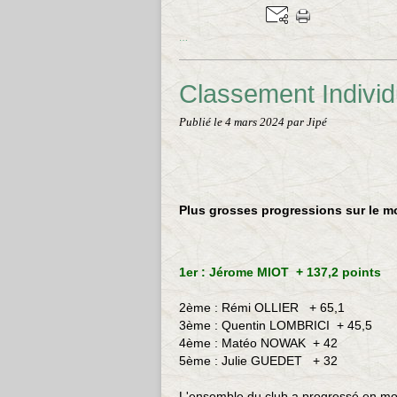
…
Classement Indivi
Publié le
4 mars 2024
par Jipé
Plus grosses progressions sur le mo
1er : Jérome MIOT + 137,2 points
2ème :
Rémi OLLIER
+ 65,1
3ème :
Quentin LOMBRICI
+ 45,5
4ème : Matéo NOWAK
+ 42
5ème : Julie GUEDET +
32
L'ensemble du club a progressé en 