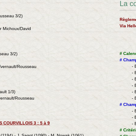
La c
ousseau 3/2
)
Règleme
Via Hel
ur Michoux/David
#
Calen
seau 3/2)
#
Champ
- 
 Yvernault/Rousseau
- 
- 
- 
ault 1/3)
- 
Yvernault/Rousseau
- 
​#
Champ
- 
- 
 COURVILLOIS 3 : 5 à 9
- 
#
Critér
 (1194) - J. Sagot (1090) - M. Nowak (1061)