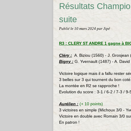
Résultats Champio
suite
Publié le
10 mars 2024
par Jipé
R3 : CLERY ST ANDRE 1 gagne à BI
Cléry :
A. Biziou (1560) - J. Grosjean 
Bigny :
G. Yvernault (1487) - A. Davi
Victoire logique mais il a fallu rester 
3 belles sur 3 qui tournent du bon coté
La montée en R2 se rapproche !
Evolution du score : 3-1 / 6-2 / 7-3 / 9-
Aurélien :
(+ 10 points)
3 victoires en simple (Michoux
3/0 - Yv
Victoire en double avec Romain 3/0 s
En patron !