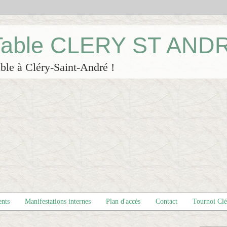
 Table CLERY ST AND
ble à Cléry-Saint-André !
ents
Manifestations internes
Plan d'accès
Contact
Tournoi Cl