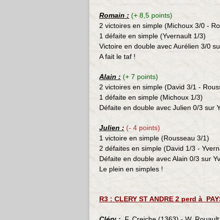
Romain :
(+ 8,5 points)
2 victoires en simple (Michoux 3/0 - R
1 défaite en simple (Yvernault 1/3)
Victoire en double avec Aurélien 3/0 s
A fait le taf !
Alain :
(+ 7 points)
2 victoires en simple (David
3/1 - Rous
1 défaite en simple (Michoux 1/3)
Défaite en double avec Julien 0/3 sur
Julien :
(- 4 points)
1 victoire en simple (Rousseau
3/1)
2 défaites en simple (David 1/3 - Yvern
D
éfaite en double avec Alain 0/3 sur 
Le plein en simples !
R3 : CLERY ST ANDRE 2 perd à PAYS
Cléry :
F. Creiche (1363) - W. Rouault