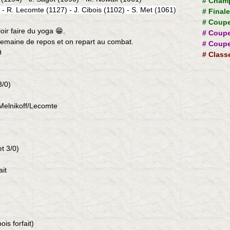
#
Champ
 - R. Lecomte (1127) - J. Cibois (1102) - S. Met (1061)
#
Final
#
Coupe
lloir faire du yoga
.
😁
#
Coupe
 semaine de repos et on repart au combat.
#
Coupe
9
#
Class
3/0)
Melnikoff/Lecomte
t 3/0)
ait
is forfait)