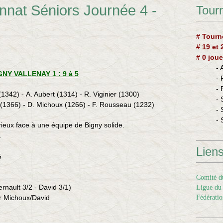
nnat Séniors Journée 4 -
Tourn
# Tourn
# 19 et
# 0 joue
-
GNY VALLENAY 1 : 9 à 5
-
-
(1342) - A. Aubert (1314) - R. Viginier (1300)
- 
d (1366) - D. Michoux (1266) - F. Rousseau (1232)
- 
- 
sérieux face à une équipe de Bigny solide.
.
Lien
5
Comité du
ernault 3/2 - David 3/1)
Ligue du 
ur Michoux/David
Fédératio