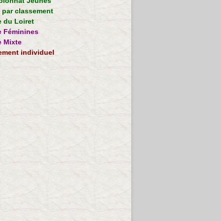
ionnat Jeunes
e par classement
 du Loiret
 Féminines
 Mixte
ement individuel