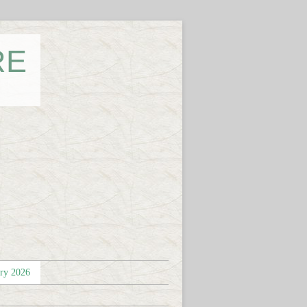
RE
éry 2026