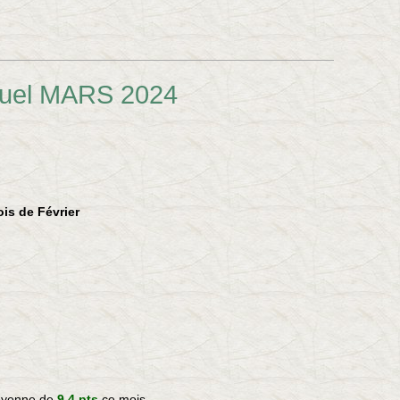
duel MARS 2024
is de Février
moyenne de
9,4 pts
ce mois