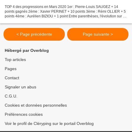
TOP 4 des progressions en Mars 2020 1er : Pierre-Louis SAUGEZ + 14
points gagnés 2ème : Xavier PERINET + 10 points 3ème : Rémi OLLIER + 5
points 4ème : Aurélien BIZIOU + 1 point Entre parenthèses, l'évolution sur ce
mois de février TOP 10 1- Stéphane...
< Page précédente
Page suivante >
Hébergé par Overblog
Top articles
Pages
Contact
Signaler un abus
C.G.U.
Cookies et données personnelles
Préférences cookies
Voir le profil de Cléryping sur le portail Overblog