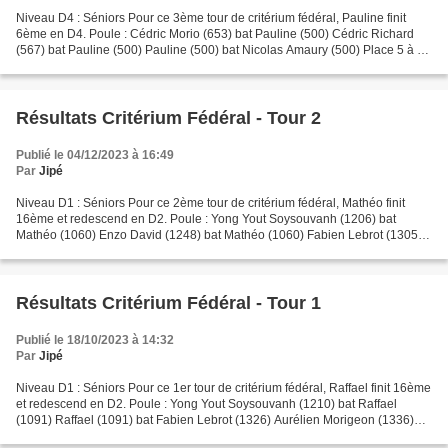
Niveau D4 : Séniors Pour ce 3ème tour de critérium fédéral, Pauline finit
6ème en D4. Poule : Cédric Morio (653) bat Pauline (500) Cédric Richard
(567) bat Pauline (500) Pauline (500) bat Nicolas Amaury (500) Place 5 à 8 :
Pauline (500) bat Clarisse Fangier...
Résultats Critérium Fédéral - Tour 2
Publié le 04/12/2023 à 16:49
Par
Jipé
Niveau D1 : Séniors Pour ce 2ème tour de critérium fédéral, Mathéo finit
16ème et redescend en D2. Poule : Yong Yout Soysouvanh (1206) bat
Mathéo (1060) Enzo David (1248) bat Mathéo (1060) Fabien Lebrot (1305)
bat Mathéo (1060) Place 9 à 16 : Nicolas...
Résultats Critérium Fédéral - Tour 1
Publié le 18/10/2023 à 14:32
Par
Jipé
Niveau D1 : Séniors Pour ce 1er tour de critérium fédéral, Raffael finit 16ème
et redescend en D2. Poule : Yong Yout Soysouvanh (1210) bat Raffael
(1091) Raffael (1091) bat Fabien Lebrot (1326) Aurélien Morigeon (1336)
bat Raffael (1091) Barrage 2ème/3ème...