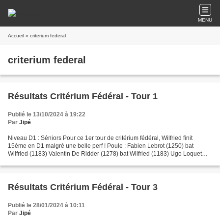
MENU
Accueil
» criterium federal
criterium federal
Résultats Critérium Fédéral - Tour 1
Publié le 13/10/2024 à 19:22
Par
Jipé
Niveau D1 : Séniors Pour ce 1er tour de critérium fédéral, Wilfried finit
15ème en D1 malgré une belle perf ! Poule : Fabien Lebrot (1250) bat
Wilfried (1183) Valentin De Ridder (1278) bat Wilfried (1183) Ugo Loquet
(1838) bat Wilfried (1183) Place 9...
Résultats Critérium Fédéral - Tour 3
Publié le 28/01/2024 à 10:11
Par
Jipé