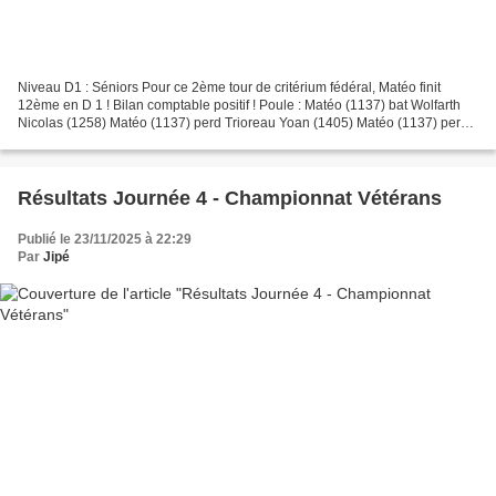
Niveau D1 : Séniors Pour ce 2ème tour de critérium fédéral, Matéo finit
12ème en D 1 ! Bilan comptable positif ! Poule : Matéo (1137) bat Wolfarth
Nicolas (1258) Matéo (1137) perd Trioreau Yoan (1405) Matéo (1137) perd
Luguet Vincent (1662) Barrage 2ème/3ème...
Résultats Journée 4 - Championnat Vétérans
Publié le 23/11/2025 à 22:29
Par
Jipé