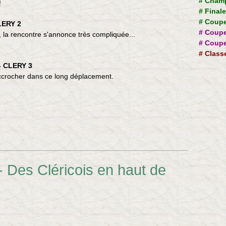
#
Champ
!
#
Final
#
Coupe
LERY 2
#
Coupe
, la rencontre s'annonce très compliquée...
#
Coupe
#
Class
- CLERY 3
s'accrocher dans ce long déplacement.
 Des Cléricois en haut de