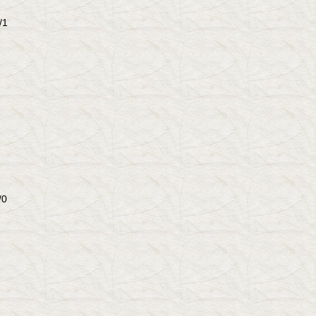
/1
/0