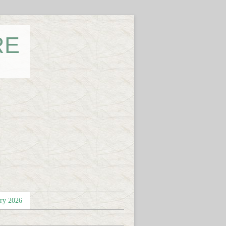
RE
éry 2026