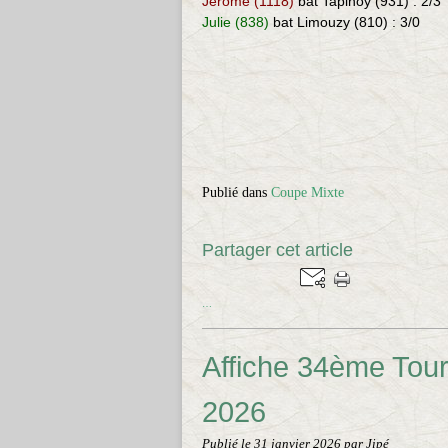
Jérome (1118)
bat Tapinoy (931) : 2/3
Julie (838)
bat Limouzy (810) : 3/0
Publié dans
Coupe Mixte
Partager cet article
…
Affiche 34ème Tourn
2026
Publié le
31 janvier 2026
par Jipé