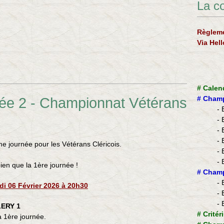
La c
Règleme
Via Hel
#
Calen
née 2 - Championnat Vétérans
#
Champ
- 
- 
- 
- 
e journée pour les Vétérans Cléricois.
- 
- 
ien que la 1ère journée !
​#
Champ
- 
di 06 Février 2026 à 20h30
- 
- 
ERY 1
#
Critér
a 1ère journée.