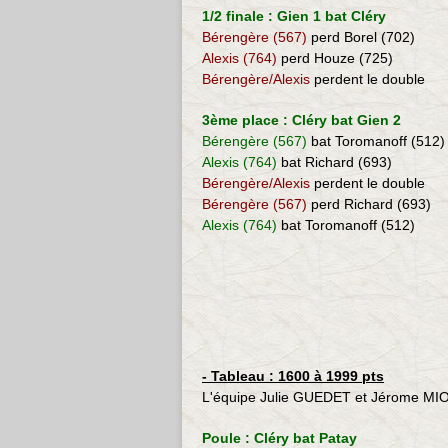
1/2 finale : Gien 1 bat Cléry
Bérengère (567)
perd Borel (702)
Alexis (764)
perd Houze (725)
Bérengère/Alexis
perdent le double
3ème place : Cléry bat Gien 2
Bérengère (567)
bat Toromanoff (512)
Alexis (764)
bat Richard (693)
Bérengère/Alexis
perdent le double
Bérengère (567)
perd Richard (693)
Alexis (764)
bat Toromanoff (512)
- Tableau : 1600 à 1999 pts
L'équipe Julie GUEDET et Jérome MIOT
Poule : Cléry bat Patay