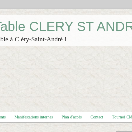
 Table CLERY ST AND
ble à Cléry-Saint-André !
ents
Manifestations internes
Plan d'accès
Contact
Tournoi Cl