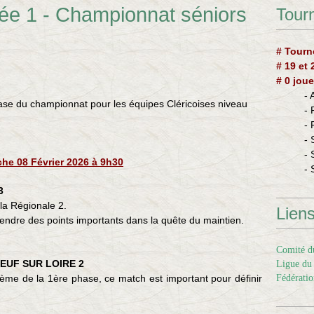
ée 1 - Championnat séniors
Tourn
# Tourn
# 19 et
# 0 joue
-
ase du championnat pour les équipes Cléricoises niveau
-
-
- 
- 
he 08 Février 2026 à 9h30
- 
3
la Régionale 2.
Lien
endre des points importants dans la quête du maintien.
Comité du
EUF SUR LOIRE 2
Ligue du 
ème de la 1ère phase, ce match est important pour définir
Fédératio