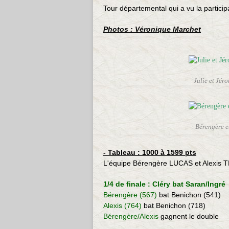
Tour départemental qui a vu la particip
Photos : Véronique Marchet
Julie et Jé
Bérengère e
- Tableau : 1000 à 1599 pts
L'équipe Bérengère LUCAS et Alexis T
1/4 de finale : Cléry bat Saran/Ingré
Bérengère (567)
bat Benichon (541)
Alexis (764)
bat Benichon (718)
Bérengère/Alexis
gagnent le double