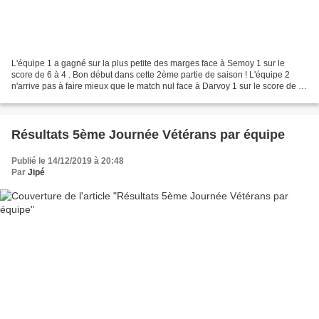
L'équipe 1 a gagné sur la plus petite des marges face à Semoy 1 sur le
score de 6 à 4 . Bon début dans cette 2ème partie de saison ! L'équipe 2
n'arrive pas à faire mieux que le match nul face à Darvoy 1 sur le score de 5
à 5 . Julien au top de sa forme...
Résultats 5ème Journée Vétérans par équipe
Publié le 14/12/2019 à 20:48
Par
Jipé