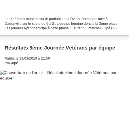
Les Cléricois montent sur le podium de la D2 en s'imposant face à
Dadonville sur le score de 6 à 2 . L'équipe termine donc à la 3ème place !
Les joueurs ayant participé à cette phase : Laurent (6 matchs) - Jipé (3) -
Jean (3) - Julien (2) - Christophe...
Résultats 5ème Journée Vétérans par équipe
Publié le 18/03/2019 à 21:50
Par
Jipé