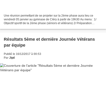
Une réunion permettant de se projeter sur la 2ème phase aura lieu ce
vendredi 05 janvier au gymnase de Cléry à partir de 19h30 Au menu : 1/
Objectif sportif de la 2ème phase (séniors et vétérans) 2/ Préparation
"collégial" des équipes séniors en 3 groupes...
Résultats 5ème et dernière Journée Vétérans
par équipe
Publié le 16/12/2017 à 00:53
Par
Jipé