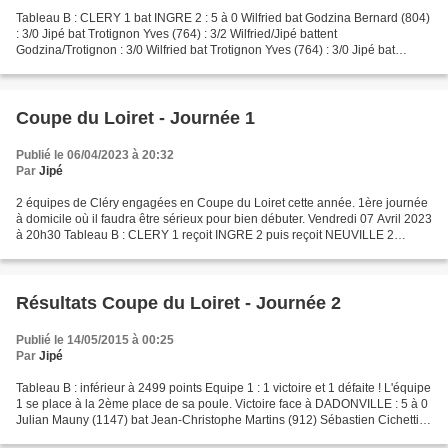
Tableau B : CLERY 1 bat INGRE 2 : 5 à 0 Wilfried bat Godzina Bernard (804)
: 3/0 Jipé bat Trotignon Yves (764) : 3/2 Wilfried/Jipé battent
Godzina/Trotignon : 3/0 Wilfried bat Trotignon Yves (764) : 3/0 Jipé bat
Godzina Bernard (804) : 3/0 CLERY 1 bat...
Coupe du Loiret - Journée 1
Publié le 06/04/2023 à 20:32
Par
Jipé
2 équipes de Cléry engagées en Coupe du Loiret cette année. 1ère journée
à domicile où il faudra être sérieux pour bien débuter. Vendredi 07 Avril 2023
à 20h30 Tableau B : CLERY 1 reçoit INGRE 2 puis reçoit NEUVILLE 2
Wilfried, Emmanuel, Raffael et Jipé...
Résultats Coupe du Loiret - Journée 2
Publié le 14/05/2015 à 00:25
Par
Jipé
Tableau B : inférieur à 2499 points Equipe 1 : 1 victoire et 1 défaite ! L'équipe
1 se place à la 2ème place de sa poule. Victoire face à DADONVILLE : 5 à 0
Julian Mauny (1147) bat Jean-Christophe Martins (912) Sébastien Cichetti
(1001) bat Grégory Berthemet...