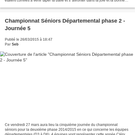
étaient conviés à venir taper la balle et s' affronter dans la joie et la bonne
humeur. On notera le nombre...
Championnat Séniors Départemental phase 2 -
Journée 5
Publié le 26/03/2015 à 18:47
Par
Seb
Ce vendredi 27 mars aura lieu la cinquième journée du championnat
séniors pour la deuxième phase 2014/2015 en ce qui concerne les équipes
départementales (D3 à D6). 4 équipes vont représenter cette année Cléry au