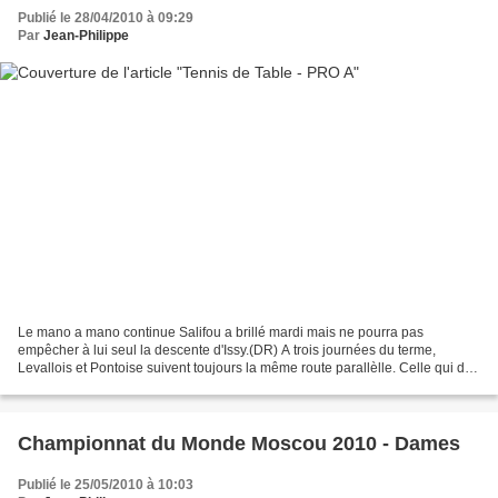
Publié le 28/04/2010 à 09:29
Par
Jean-Philippe
Le mano a mano continue Salifou a brillé mardi mais ne pourra pas
empêcher à lui seul la descente d'Issy.(DR) A trois journées du terme,
Levallois et Pontoise suivent toujours la même route parallèlle. Celle qui doit
mener l'une des deux équipes au titre....
Championnat du Monde Moscou 2010 - Dames
Publié le 25/05/2010 à 10:03