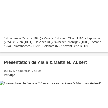
1/4 de Finale Cauchy (1026) - Motti (711) battent Ollier (1104) - Laponche
(785) Le Guen (1011) - Devezeaud (774) battent Montigny (1000) - Amand
(804) Colafrancesco (1079) - Poignard (653) battent Lebrun (1325) -
Parmentier (526) Giorgis (1290) - Giorgis...
Présentation de Alain & Matthieu Aubert
Publié le 10/08/2011 à 08:01
Par
Jipé