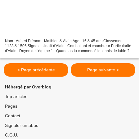
Nom : Aubert Prénom : Matthieu & Alain Age : 16 & 45 ans Classement :
1128 & 1506 Signe distinctif d'Alain : Combattant et chambreur Particularité
d'Alain : Doyen de l'équipe 1 - Quand as-tu commencé le tennis de table ?
J’ai commencé le ping à 13 ans...
< Page précédente
Page suivante >
Hébergé par Overblog
Top articles
Pages
Contact
Signaler un abus
C.G.U.