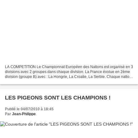
LA COMPETITION Le Championnat Européen des Nations est organisé en 3
divisions avec 2 groupes dans chaque division. La France évolue en 2ème
division (groupe B) avec : La Hongrie, La Croatie, La Serbie. Chaque nation
rencontre les 3 autres nations en...
LES PIGEONS SONT LES CHAMPIONS !
Publié le 04/07/2010 à 18:45
Par
Jean-Philippe