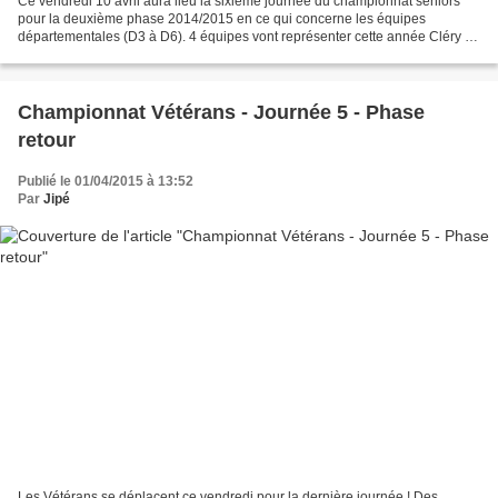
Ce vendredi 10 avril aura lieu la sixième journée du championnat séniors
pour la deuxième phase 2014/2015 en ce qui concerne les équipes
départementales (D3 à D6). 4 équipes vont représenter cette année Cléry au
niveau départemental (D3 - D4 - D5 - D6)....
Championnat Vétérans - Journée 5 - Phase
retour
Publié le 01/04/2015 à 13:52
Par
Jipé
Les Vétérans se déplacent ce vendredi pour la dernière journée ! Des