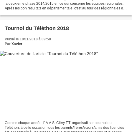
la deuxième phase 2014/2015 en ce qui concerne les équipes régionales.
Après les bon résultats en départementale, c'est au tour des régionnales de
s'illustrer Programme de la 6ème...
Tournoi du Téléthon 2018
Publié le 18/11/2018 à 09:58
Par
Xavier
Comme chaque année, l' A.A.S. Cléry T.T. organisait son tournoi du
Téléthon, à cette occasion tous les parents/frères/sœurs/amis des licenciés