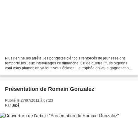
Plus rien ne les arrête, les pongistes cléricois renforcés de jeunesse ont
remporté les Jeux Intervillages ce dimanche. Cri de guerre : "Les pigeons
vont vous plumer, on va tous vous éclater ! Le trophée on va le gagner et on
va bien l'arroser !" Les...
Présentation de Romain Gonzalez
Publié le 27/07/2011 à 07:23
Par
Jipé