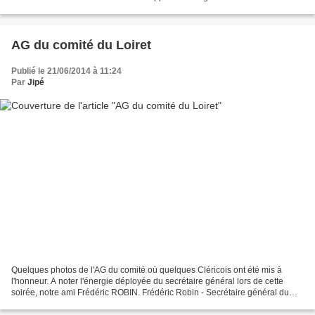
journée Vendredi 23 Janvier à 20h30 Départemental...
AG du comité du Loiret
Publié le 21/06/2014 à 11:24
Par
Jipé
Quelques photos de l'AG du comité où quelques Cléricois ont été mis à
l'honneur. A noter l'énergie déployée du secrétaire général lors de cette
soirée, notre ami Frédéric ROBIN. Frédéric Robin - Secrétaire général du
Comité du Loiret Pierre, Alain et...