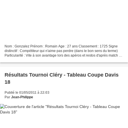
Nom : Gonzalez Prénom : Romain Age : 27 ans Classement : 1725 Signe
distinctif : Compétiteur qui n'aime pas perdre (dans le bon sens du terme)
Particularité : Vite à son avantage lors des apéros et restos d'après match où
il apportera toute sa bonne humeur...
Résultats Tournoi Cléry - Tableau Coupe Davis
18
Publié le 01/05/2011 à 22:03
Par
Jean-Philippe