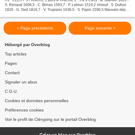
R1 : CLERY ST ANDRE 1 perd à VINEUIL 2 : 5 à 9 Cléry : M. Blandin 1826 -
S. Renaud 1608,5 - C. Brinas 1563,7 - P. Lebrun 1519,2 Vineuil : S. Dufour
1820 - G. Tard 1816,7 - V. Trupiano 1636,5 - S. Pajon 1590,5 Mauvais départ
pour les Cléricois mais qui...
< Page précédente
Page suivante >
Hébergé par Overblog
Top articles
Pages
Contact
Signaler un abus
C.G.U.
Cookies et données personnelles
Préférences cookies
Voir le profil de Cléryping sur le portail Overblog
Créer un blog sur Overblog