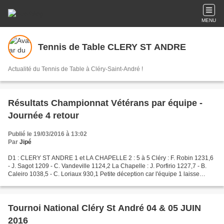
MENU
Tennis de Table CLERY ST ANDRE
Actualité du Tennis de Table à Cléry-Saint-André !
Résultats Championnat Vétérans par équipe -
Journée 4 retour
Publié le 19/03/2016 à 13:02
Par
Jipé
D1 : CLERY ST ANDRE 1 et LA CHAPELLE 2 : 5 à 5 Cléry : F. Robin 1231,6
- J. Sagot 1209 - C. Vandeville 1124,2 La Chapelle : J. Porfirio 1227,7 - B.
Caleiro 1038,5 - C. Loriaux 930,1 Petite déception car l'équipe 1 laisse
revenir La Chapelle en fin de...
Tournoi National Cléry St André 04 & 05 JUIN
2016