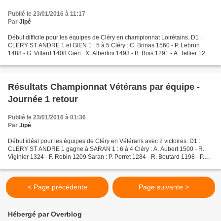
Publié le 23/01/2016 à 11:17
Par
Jipé
Début difficile pour les équipes de Cléry en championnat Loirétains. D1 :
CLERY ST ANDRE 1 et GIEN 1 : 5 à 5 Cléry : C. Brinas 1560 - P. Lebrun
1488 - G. Villard 1408 Gien : X. Albertini 1493 - B. Bois 1291 - A. Tellier 1257
Un nul à l'arraché face à...
Résultats Championnat Vétérans par équipe -
Journée 1 retour
Publié le 23/01/2016 à 01:36
Par
Jipé
Début idéal pour les équipes de Cléry en Vétérans avec 2 victoires. D1 :
CLERY ST ANDRE 1 gagne à SARAN 1 : 6 à 4 Cléry : A. Aubert 1500 - R.
Viginier 1324 - F. Robin 1209 Saran : P. Perret 1284 - R. Boutard 1198 - P.
Romain 987 Victoire certes mais Romain...
< Page précédente
Page suivante >
Hébergé par Overblog