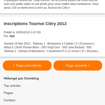
A quelques heures du "coup d'envoi" de la 22ème édition de notre tournoi,
voici une petite vidéo et une photo pour vous mettre dans l'ambiance. Vous
serez 130 ce week-end à venir au Tournoi de Cléry !
Inscriptions Tournoi Cléry 2012
Publié le 18/05/2012 à 07:05
Par
Jipé
Samedi 19 Mai 2012 - Tableau 1 : Benjamins à Cadets ( 3 / 20 joueurs )
début à 13h45 Florian Blain - 500 Virgil Durr - 500 Julie Bodard - 500 -
Tableau 2 : Dames et Messieurs - Classement 5 à 12 inclus ( 37 / 48 joueurs
) début à 14h Michel Bernard -...
< Page précédente
Page suivante >
Hébergé par Overblog
Top articles
Pages
Contact