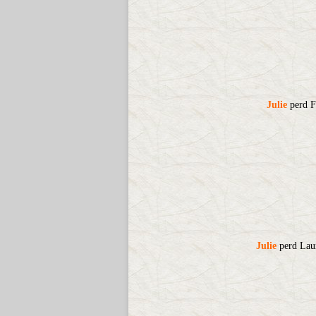
Julie
perd Fl
Julie
perd Laur