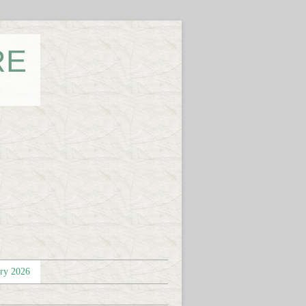
RE
éry 2026