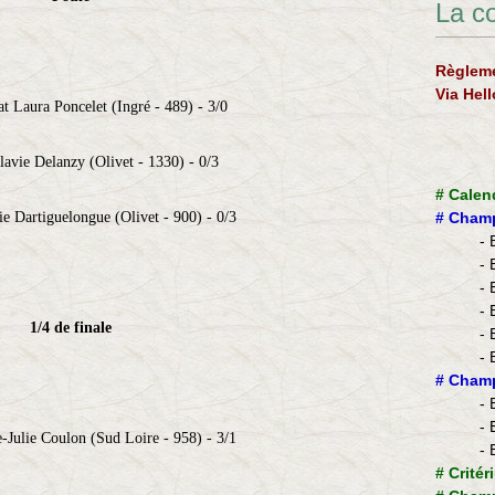
La c
Règleme
Via Hel
t Laura Poncelet (Ingré - 489) - 3/0
avie Delanzy (Olivet - 1330) - 0/3
#
Calen
e Dartiguelongue (Olivet - 900) - 0/3
#
Champ
- 
- 
- 
- 
1/4 de finale
- 
- 
​#
Champ
- 
- 
-Julie Coulon (Sud Loire - 958) - 3/1
- 
#
Critér