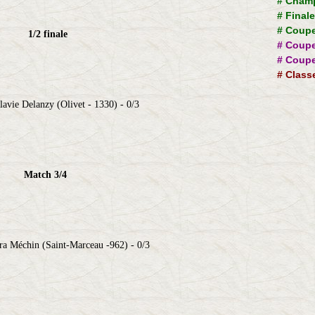
#
Champ
#
Final
#
Coupe
1/2 finale
#
Coupe
#
Coupe
#
Class
avie Delanzy (Olivet - 1330) - 0/3
Match 3/4
a Méchin (Saint-Marceau -962) - 0/3