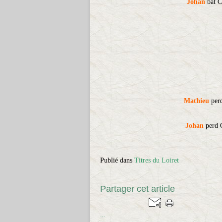
Johan
bat Cy
Mathieu
perd
Johan
perd C
Publié dans
Titres du Loiret
Partager cet article
…