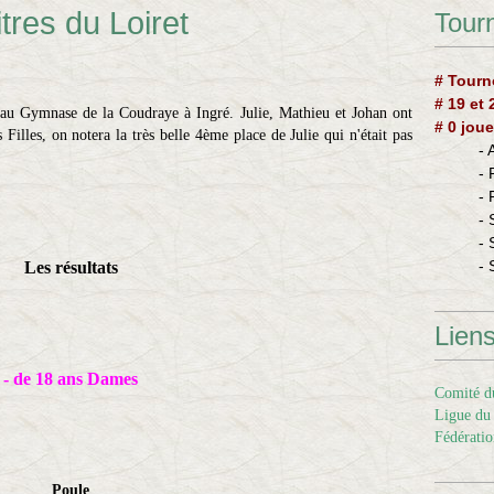
tres du Loiret
Tourn
# Tourn
# 19 et
r au Gymnase de la Coudraye à Ingré. Julie, Mathieu et Johan ont
# 0 joue
Filles, on notera la très belle 4ème place de Julie qui n'était pas
-
-
-
- 
- 
- 
Les résultats
Lien
- de 18 ans Dames
Comité du
Ligue du 
Fédératio
Poule