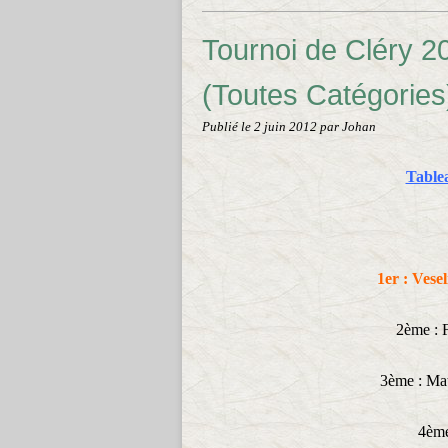
Tournoi de Cléry 2
(Toutes Catégories
Publié le
2 juin 2012
par Johan
Table
1er : Vese
2ème : F
3ème : Mat
4ème