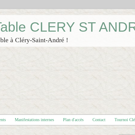
 Table CLERY ST AND
ble à Cléry-Saint-André !
ents
Manifestations internes
Plan d'accès
Contact
Tournoi Cl