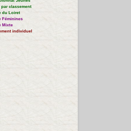
ionnat Jeunes
e par classement
 du Loiret
 Féminines
 Mixte
ement individuel