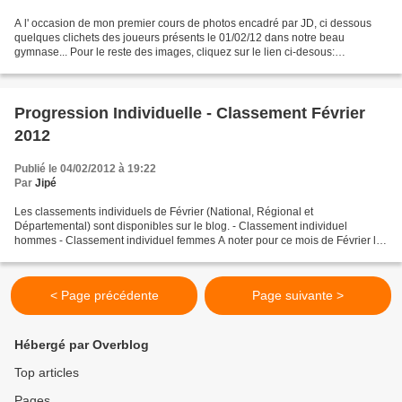
A l' occasion de mon premier cours de photos encadré par JD, ci dessous
quelques clichets des joueurs présents le 01/02/12 dans notre beau
gymnase... Pour le reste des images, cliquez sur le lien ci-desous:
https://picasaweb.google.com/aasclerytt/Ent...
Progression Individuelle - Classement Février
2012
Publié le 04/02/2012 à 19:22
Par
Jipé
Les classements individuels de Février (National, Régional et
Départemental) sont disponibles sur le blog. - Classement individuel
hommes - Classement individuel femmes A noter pour ce mois de Février les
40 places gagnées (niveau épartement) par Matthieu...
< Page précédente
Page suivante >
Hébergé par Overblog
Top articles
Pages