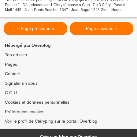
Très bonne soirée pour les joueurs de Cléry qui remporte les 2 rencontres.
Equipe 1 : Départementale 1 Cléry s'impose à Gien : 7 à 3 Cléry : Pascal
Moll 1445 - Jean-Denis Beucher 1347 - Jean Sagot 1248 Gien : Houes
Ferroudji 1901 - Sylvain Court 1117...
< Page précédente
Page suivante >
Hébergé par Overblog
Top articles
Pages
Contact
Signaler un abus
C.G.U.
Cookies et données personnelles
Préférences cookies
Voir le profil de Cléryping sur le portail Overblog
Créer un blog sur Overblog